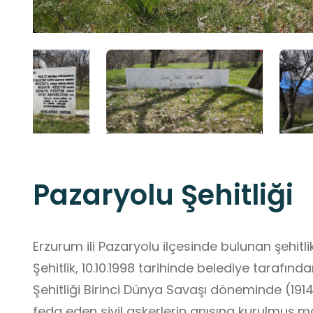
Pazaryolu Şehitliği
Erzurum ili Pazaryolu ilçesinde bulunan şehitlik, ilçe merkezine 1 km uzaklıktadır.
Şehitlik, 10.10.1998 tarihinde belediye tarafın
Şehitliği Birinci Dünya Savaşı döneminde (1914-1918) bölgeyi savunurke
feda eden sivil askerlerin anısına kurulmuş ma