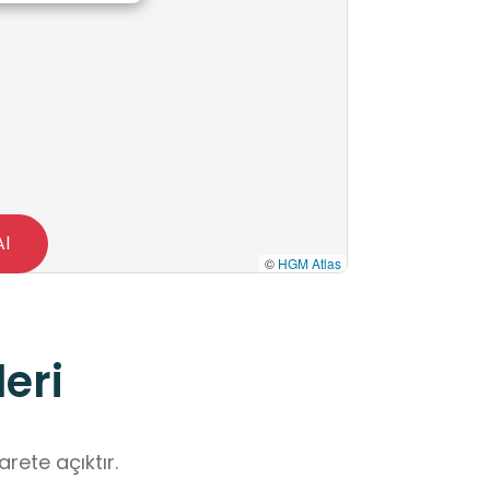
Al
©
HGM Atlas
eri
rete açıktır.