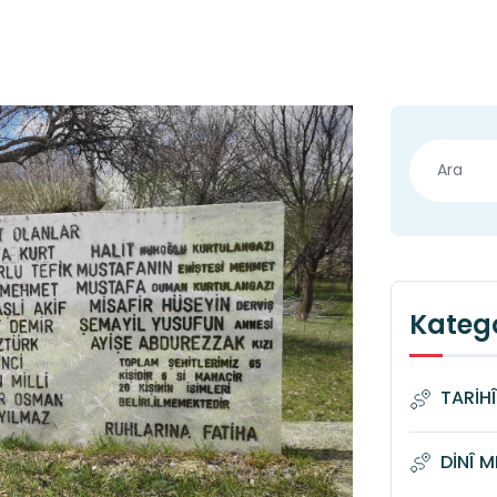
Katego
TARİH
DİNÎ 