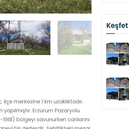
Keşfet
dan yapılmıştır. Erzurum Pazaryolu
n canlarını
nevi bir değerdir. Şehitlikteki mezar