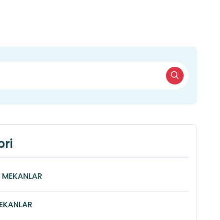
ri
Î MEKANLAR
MEKANLAR