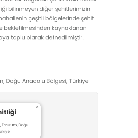
liği bilinmeyen diğer şehitlerimizin
allenin çeşitli bölgelerinde şehit
re bekletilmesinden kaynaklanan
aya toplu olarak defnedilmiştir.
m, Doğu Anadolu Bölgesi, Türkiye
×
itliği
, Erzurum, Doğu
rkiye