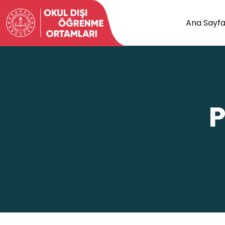
Ana Sayf
P