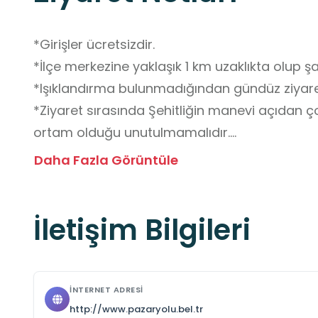
*Girişler ücretsizdir.

*İlçe merkezine yaklaşık 1 km uzaklıkta olup şahs
*Işıklandırma bulunmadığından gündüz ziyare
*Ziyaret sırasında Şehitliğin manevi açıdan ço
ortam olduğu unutulmamalıdır.

*Konuşmaların ölçülü ve sessiz olması önemlid
Daha Fazla Görüntüle
*Şehit mezarlarına dokunmak, üzerine basmak,
yazmak gibi davranışlardan kaçınılmalıdır.

İletişim Bilgileri
*Çevreyi kirletmemeye  özen gösterilmelidir.

*Mevsime uygun kıyafetler ve yürüyüş ayakkabı
İNTERNET ADRESI
http://www.pazaryolu.bel.tr