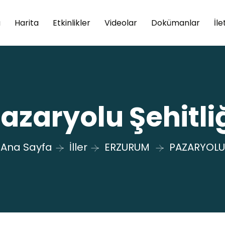
a
Harita
Etkinlikler
Videolar
Dokümanlar
İle
azaryolu Şehitli
Ana Sayfa
İller
ERZURUM
PAZARYOLU