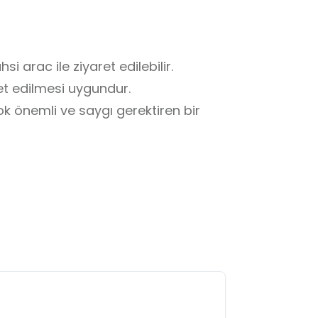
i arac ile ziyaret edilebilir.

t edilmesi uygundur.

k önemli ve saygı gerektiren bir 
ir.

 mezar taşlarını kırmak veya yazı 
ları tercih edilmelidir.