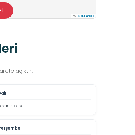
Al
©
HGM Atlas
eri
rete açıktır.
Salı
08:30 - 17:30
Perşembe