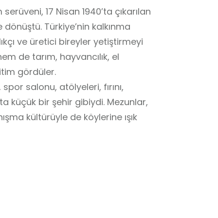
serüveni, 17 Nisan 1940’ta çıkarılan
e dönüştü. Türkiye’nin kalkınma
ı ve üretici bireyler yetiştirmeyi
m de tarım, hayvancılık, el
itim gördüler.
por salonu, atölyeleri, fırını,
 küçük bir şehir gibiydi. Mezunlar,
nışma kültürüyle de köylerine ışık
tılarak ilköğretmen okullarına
tmen Okulu adını aldı; sonrasında
itimini sürdürdü.
storasyon çalışmalarıyla korunmaya