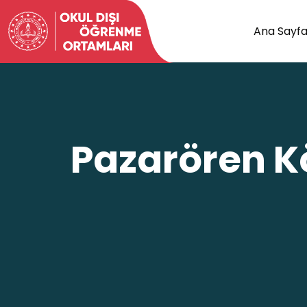
Ana Sayf
Pazarören K