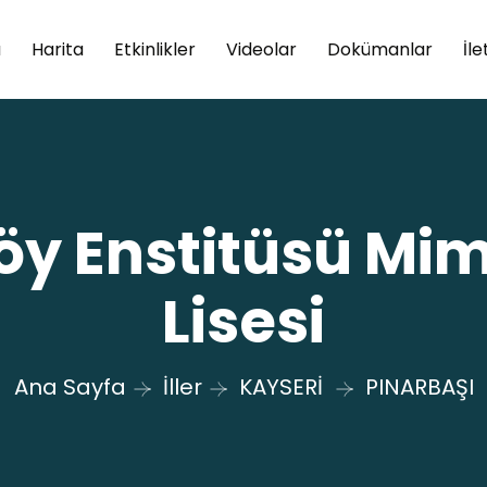
a
Harita
Etkinlikler
Videolar
Dokümanlar
İle
öy Enstitüsü Mim
Lisesi
Ana Sayfa
İller
KAYSERİ
PINARBAŞI