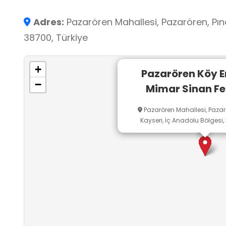
çalışılıyor. Mezunlar dernek kurarak anıları can
müze olarak yaşatılması için çaba gösteriyor
Adres:
Pazarören Mahallesi, Pazarören, Pına
✨ Pazarören Köy Enstitüsü, yalnızca bir okul d
38700, Türkiye
kalkınma” idealinin unutulmaz bir simgesidir.
Kampüs içinde şu an Mimarsinan Fen Lisesi 
+
Pazarören Köy E
−
Mimar Sinan Fen
Pazarören Mahallesi, Pazarö
Kayseri, İç Anadolu Bölgesi,