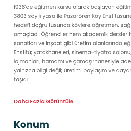
1938’de eğitmen kursu olarak başlayan eğitim 
3803 sayılı yasa ile Pazarören Köy Enstitüsün
hedefi doğrultusunda köylere öğretmen, sağlıkç
amaçladı. Öğrenciler hem akademik dersler he
sanatları ve inşaat gibi üretim alanlarında eğ
Enstitü; yatakhaneleri, sinema–tiyatro salonu, s
lojmanları, hamamı ve çamaşırhanesiyle adeta
yalnızca bilgi değil; üretim, paylaşım ve daya
taşıdı.
1954’te çıkarılan yasa ile Köy Enstitüleri kapa
Daha Fazla Görüntüle
dönüştürüldü. Bu kurum da Pazarören İlköğre
öğretmen lisesi, ardından fen lisesi olarak eğ
Konum
Günümüzde tarihi binalar hâlâ ayakta ve re