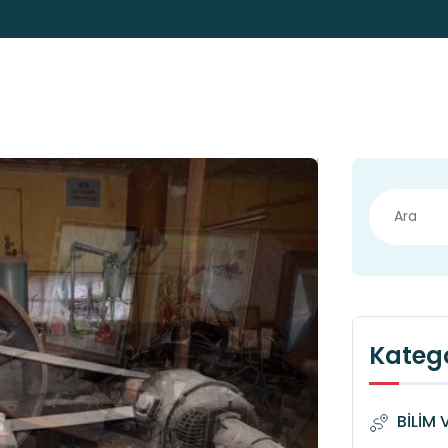
Katego
BİLİM 