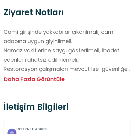
Ziyaret Notları
Cami girişinde yakkabılar çıkarılmalı, cami 
adabına uygun giyinilmeli.

Namaz vakitlerine saygı gösterilmeli, ibadet 
edenler rahatsız edilmemeli.

Restorasyon çalışmaları mevcut ise  güvenliğe 
dikkat edilmeli.
Daha Fazla Görüntüle
İletişim Bilgileri
İNTERNET ADRESI