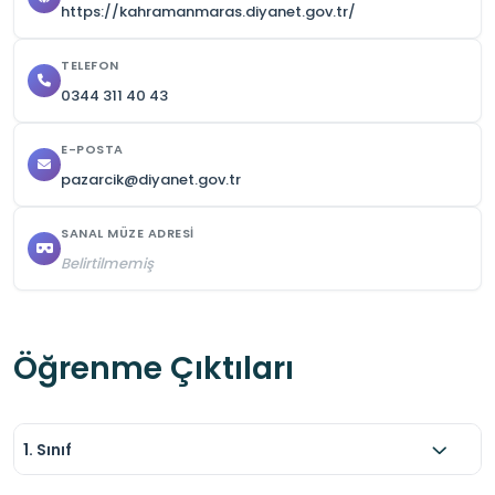
https://kahramanmaras.diyanet.gov.tr/
TELEFON
0344 311 40 43
E-POSTA
pazarcik@diyanet.gov.tr
SANAL MÜZE ADRESI
Belirtilmemiş
Öğrenme Çıktıları
1. Sınıf