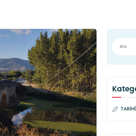
Katego
TARİH