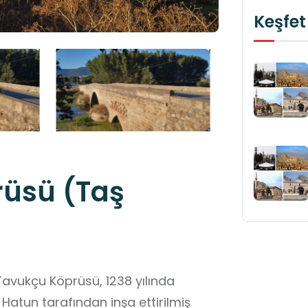
Keşfet
rüsü (Taş
 Tavukçu Köprüsü, 1238 yılında
atun tarafından inşa ettirilmiş