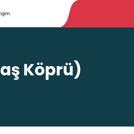
tişim
Taş Köprü)