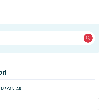
ri
Î MEKANLAR