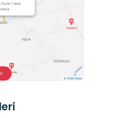
, Pazar, Tokat,
ürkiye
Al
©
HGM Atlas
eri