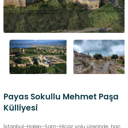
Payas Sokullu Mehmet Paşa
Külliyesi
İstanbul–Halep–Şam–Hicaz yolu üzerinde, hac