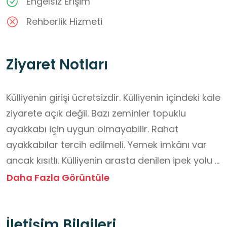
Engelsiz Erişim
Rehberlik Hizmeti
Ziyaret Notları
Külliyenin girişi ücretsizdir. Külliyenin içindeki kale 
ziyarete açık değil. Bazı zeminler topuklu 
ayakkabı için uygun olmayabilir. Rahat 
ayakkabılar tercih edilmeli. Yemek imkânı var 
ancak kısıtlı. Külliyenin arasta denilen ipek yolu 
üzerindeki kısmında yemek, hediyelik eşya vb. 
Daha Fazla Görüntüle
satan esnaflar mevcut. Ramazan akşamları 
mesai saati içinde olmamasına rağmen bu 
İletişim Bilgileri
dükkânlar açık olabiliyor. Külliyenin içindeki 