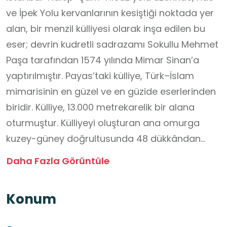
ve İpek Yolu kervanlarının kesiştiği noktada yer
alan, bir menzil külliyesi olarak inşa edilen bu
eser; devrin kudretli sadrazamı Sokullu Mehmet
Paşa tarafından 1574 yılında Mimar Sinan’a
yaptırılmıştır. Payas’taki külliye, Türk–İslam
mimarisinin en güzel ve en güzide eserlerinden
biridir. Külliye, 13.000 metrekarelik bir alana
oturmuştur. Külliyeyi oluşturan ana omurga
kuzey-güney doğrultusunda 48 dükkândan
oluşan "rasta"dır. Arasta doğusundan "han’’,
Daha Fazla Görüntüle
’’tabhane" ve "imaret"e açılırken batısından ise
medresesi içinde bulanan "cami", "sübyan
Konum
mektebi" ve "kale"ye açılmaktadır. Yine arasta
içerisinden ulaştığımız batı kanadında bulanan