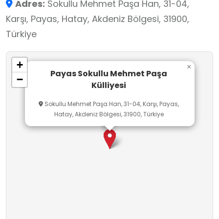
Adres:
Sokullu Mehmet Paşa Han, 31-04,
"çifte hamam’’ ise külliye’nin yapı grubunu
Karşı, Payas, Hatay, Akdeniz Bölgesi, 31900,
tamamlamaktadır.
Türkiye
+
×
Payas Sokullu Mehmet Paşa
−
Külliyesi
Sokullu Mehmet Paşa Han, 31-04, Karşı, Payas,
Hatay, Akdeniz Bölgesi, 31900, Türkiye