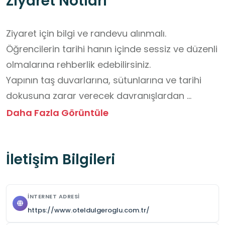
Ziyaret Notları
Ziyaret için bilgi ve randevu alınmalı.

Öğrencilerin tarihi hanın içinde sessiz ve düzenli 
olmalarına rehberlik edebilirsiniz.

Yapının taş duvarlarına, sütunlarına ve tarihi 
dokusuna zarar verecek davranışlardan 
kaçınmaları konusunda bilgilendirebilirsiniz.

Daha Fazla Görüntüle
Fotoğraf çekimlerinde yapıya saygılı bir 
yaklaşım göstermeleri için yönlendirme 
İletişim Bilgileri
yapabilirsiniz.

Grup hâlinde hareket etmelerine özen 
göstererek öğrencilerin yalnız 
İNTERNET ADRESI
dolaşmamalarına dikkat edebilirsiniz.

https://www.oteldulgeroglu.com.tr/
Çevredeki esnaf ve ziyaretçilere karşı 