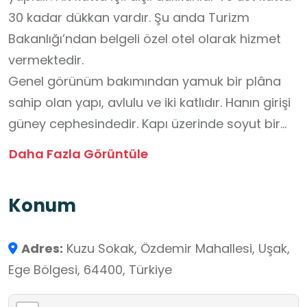
30 kadar dükkan vardır. Şu anda Turizm
Bakanlığı’ndan belgeli özel otel olarak hizmet
vermektedir.
Genel görünüm bakımından yamuk bir plâna
sahip olan yapı, avlulu ve iki katlıdır. Hanın girişi
güney cephesindedir. Kapı üzerinde soyut bir
yaprak motifi bulunan, çıkıntılı kilit taşı olan,
Daha Fazla Görüntüle
basık kemerli bir yapıdır. Bunun üzerinde bir sıra
taş, onun da üzerinde üçgen alınlık
Konum
bulunmaktadır. Girişin iki yanında, kare
kaidelere oturan köşeli, ikili plasterler, silmeli
Adres:
Kuzu Sokak, Özdemir Mahallesi, Uşak,
yalın başlıklarla sonlandırılmıştır. Bunların
Ege Bölgesi, 64400, Türkiye
benzerleri, aynı hizada ikinci kat duvarında da
yerleştirilmiştir. Bu plasterlerin arasında, basık