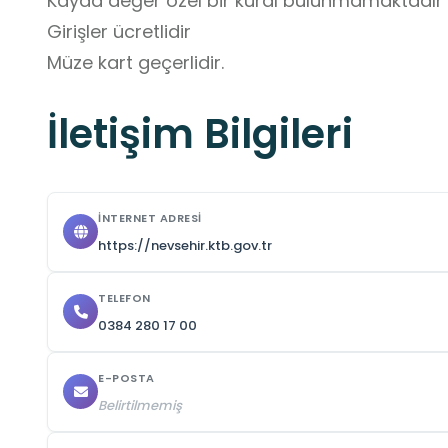
Kayda değer özel bir kural bulunmamaktadır

Girişler ücretlidir

Müze kart geçerlidir.
İletişim Bilgileri
İNTERNET ADRESI
https://nevsehir.ktb.gov.tr
TELEFON
0384 280 17 00
E-POSTA
Belirtilmemiş