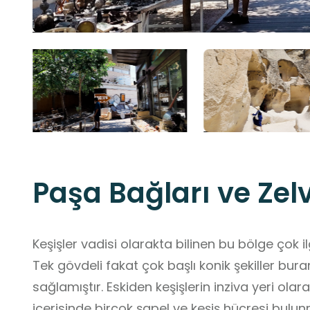
Paşa Bağları ve Zel
Keşişler vadisi olarakta bilinen bu bölge çok 
Tek gövdeli fakat çok başlı konik şekiller bura
sağlamıştır. Eskiden keşişlerin inziva yeri olar
içerisinde birçok şapel ve keşiş hücresi bulun