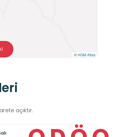
Al
©
HGM Atlas
eri
rete açıktır.
O
D
Ö
O
Salı