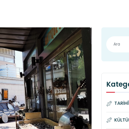
Katego
TARİH
KÜLTÜ