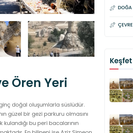
DOĞA 
ÇEVRE
Keşfet
ve Ören Yeri
ilginç doğal oluşumlarla süslüdür.
nın güzel bir gezi parkuru olmasını
ak kulandığı bu peri bacalarının
maktadır. En bilineni ise Aziz Simeon