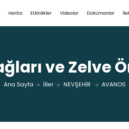
a
Harita
Etkinlikler
Videolar
Dokümanlar
İle
ğları ve Zelve Ö
Ana Sayfa
İller
NEVŞEHİR
AVANOS