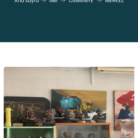
Ana Sayfa
İller
OSMANİYE
MERKEZ