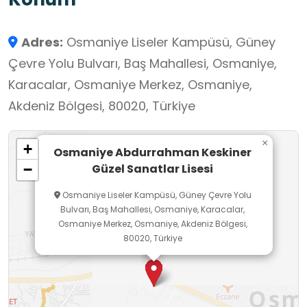
Öğrencilerin müzik ve resim sanatına ilgileri
açısından önemli bir mekandır.
Adres:
Osmaniye Liseler Kampüsü, Güney
Çevre Yolu Bulvarı, Baş Mahallesi, Osmaniye,
Karacalar, Osmaniye Merkez, Osmaniye,
Akdeniz Bölgesi, 80020, Türkiye
×
+
Osmaniye Abdurrahman Keskiner
Güzel Sanatlar Lisesi
−
Osmaniye Liseler Kampüsü, Güney Çevre Yolu
Bulvarı, Baş Mahallesi, Osmaniye, Karacalar,
Osmaniye Merkez, Osmaniye, Akdeniz Bölgesi,
80020, Türkiye