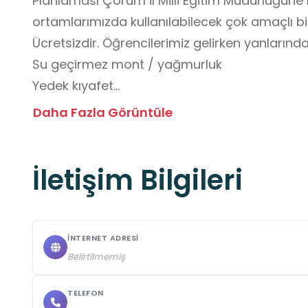
Planlaması Çorum İl Milli Eğitim Müdürlüğüne 
ortamlarımızda kullanılabilecek çok amaçlı bir 
Ücretsizdir. Öğrencilerimiz gelirken yanlarında 
Su geçirmez mont / yağmurluk

Yedek kıyafet

Su matarası

Daha Fazla Görüntüle
Sağlıklı atıştırmalık

Şapka / bere (hava durumuna göre)

İletişim Bilgileri
Doğa defteri (tercihe bağlı) 

getirmelidir.
İNTERNET ADRESI
Belirtilmemiş
TELEFON