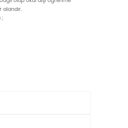
bağlı olup okul dışı öğrenme 
alandır. 

;
