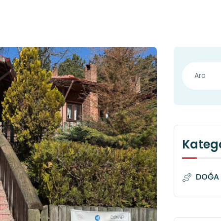
Katego
DOĞA 