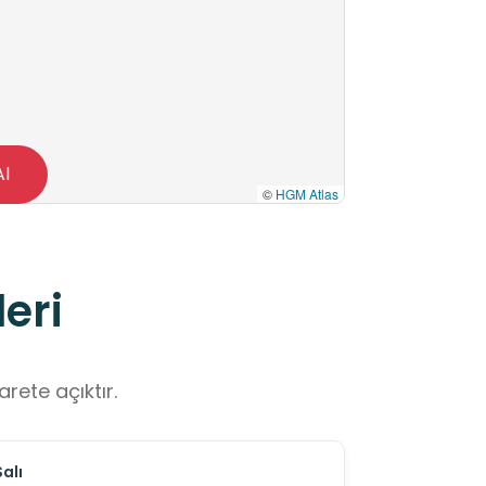
Al
©
HGM Atlas
eri
rete açıktır.
Salı