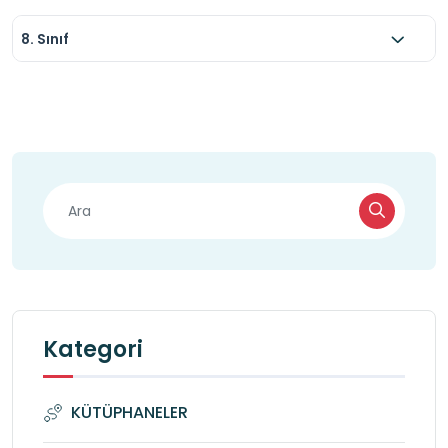
gibi tematik yapılar, çocukları masal dünyasının 
8. Sınıf
içine çekerek kitap okuma alışkanlığı 
kazandırmaya yardımcı olur. Bu yapılar, hem 
bireysel okumayı hem de grup hâlinde hikâye 
anlatımı etkinliklerini teşvik eder. Böylece 
öğrencilerin hem dil becerileri hem de sosyal-
duygusal gelişimleri desteklenmiş olur.
Kategori
KÜTÜPHANELER