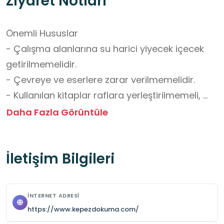
Ziyaret Notları
Önemli Hususlar

- Çalışma alanlarına su harici yiyecek içecek 
getirilmemelidir.

- Çevreye ve eserlere zarar verilmemelidir.

- Kullanılan kitaplar raflara yerleştirilmemeli, 
masalarda bırakılmalıdır.

Daha Fazla Görüntüle
- Ödünç kitap uygulaması mevcut değildir.

- Kütüphane, 110-120 öğrenci ağırlayabilme 
İletişim Bilgileri
kapasitesine sahiptir.

- Temizlik ve düzene özen gösterilmelidir.

- Gürültü yapılmamalı ve ve diğer ziyaretçileri 
İNTERNET ADRESI
rahatsız edecek davranışlardan kaçınılmalıdır.

https://www.kepezdokuma.com/
- Kütüphane kurallarına uymayan ziyaretçilerin 