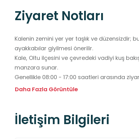
Ziyaret Notları
Kalenin zemini yer yer taşlık ve düzensizdir;
ayakkabılar giyilmesi önerilir.

Kale, Oltu ilçesini ve çevredeki vadiyi kuş b
manzara sunar.

Genellikle 08:00 - 17:00 saatleri arasında ziyar
bazen restorasyon veya güvenlik nedeniyle kap
Daha Fazla Görüntüle
Yaz aylarında gezecek olanların yanlarında g
bulundurmaları faydalı olacaktır.

İletişim Bilgileri
Giriş ücretsizdir.