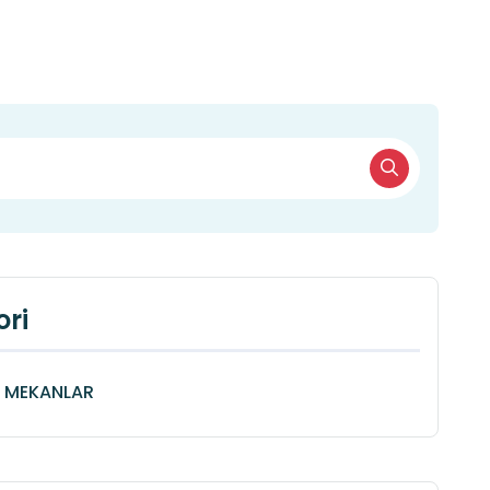
ri
Î MEKANLAR