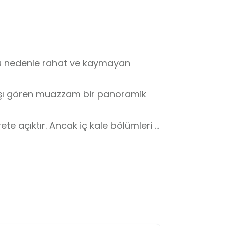
 bu nedenle rahat ve kaymayan 
akışı gören muazzam bir panoramik 
ete açıktır. Ancak iç kale bölümleri 
alı olabilmektedir.

üneşten korunmak için şapka ve su 