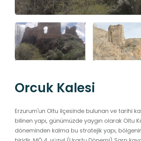
Orcuk Kalesi
Erzurum'un Oltu ilçesinde bulunan ve tarihi kaynaklarda Or
bilinen yapı, günümüzde yaygın olarak Oltu Ka
döneminden kalma bu stratejik yapı, bölgen
biridir. MÖ 4. yüzyıl (Urartu Dönemi) Sarp ka