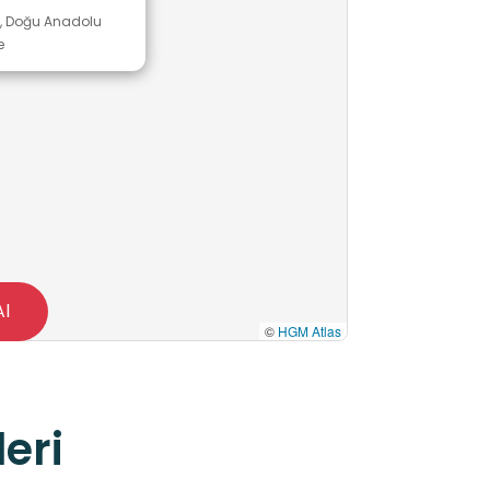
m, Doğu Anadolu
e
Al
©
HGM Atlas
eri