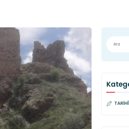
Katego
TARİH