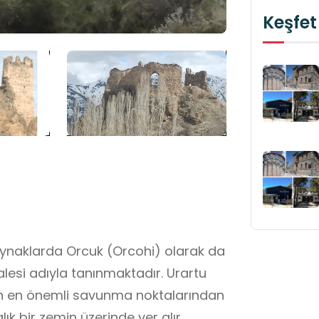
Keşfet
cuk (Orcohi) olarak da
lesi adıyla tanınmaktadır. Urartu
in en önemli savunma noktalarından
yalık bir zemin üzerinde yer alır.