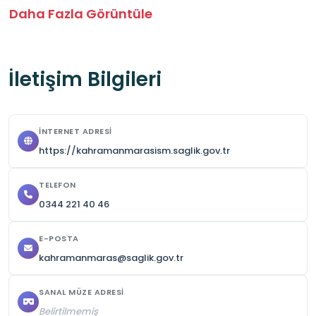
Hafta sonu hizmet verilmemektedir.

Daha Fazla Görüntüle
Ziyaret saatleri, hafta içi pazartesiden cuma 
gününe kadar 08.00–17.00 arasındadır.
İletişim Bilgileri
İNTERNET ADRESI
https://kahramanmarasism.saglik.gov.tr
TELEFON
0344 221 40 46
E-POSTA
kahramanmaras@saglik.gov.tr
SANAL MÜZE ADRESI
Belirtilmemiş