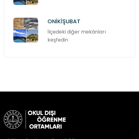
ONİKİŞUBAT
İlçedeki diğer mekânları
keşfedin