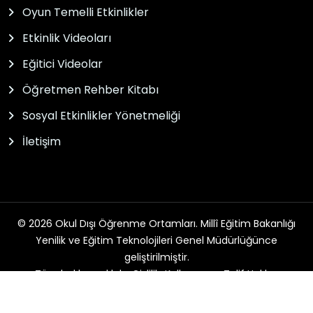
Oyun Temelli Etkinlikler
Etkinlik Videoları
Eğitici Videolar
Öğretmen Rehber Kitabı
Sosyal Etkinlikler Yönetmeliği
İletişim
© 2026 Okul Dışı Öğrenme Ortamları. Millî Eğitim Bakanlığı
Yenilik ve Eğitim Teknolojileri Genel Müdürlüğünce
geliştirilmiştir.
Tüm hakları saklıdır. Gizlilik, Kullanım ve Telif Hakları
bildirimlerinde belirtilen kurallar çerçevesinde hizmet
sunulmaktadır.