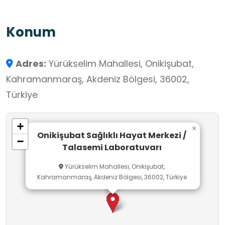
kronik hastalıkların önlenmesi, sağlıklı beslenme
ve ruh sağlığı alanlarında önemli bir destek
Konum
noktasıdır. Hizmetler ücretsizdir ve randevu
sistemiyle çalışılmaktadır.
Adres:
Yürükselim Mahallesi, Onikişubat,
Kahramanmaraş, Akdeniz Bölgesi, 36002,
Türkiye
+
×
Onikişubat Sağlıklı Hayat Merkezi /
−
Talasemi Laboratuvarı
Yürükselim Mahallesi, Onikişubat,
Kahramanmaraş, Akdeniz Bölgesi, 36002, Türkiye