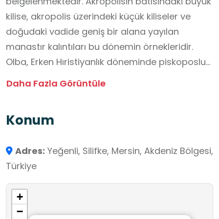
belgelenmektedir. Akropolisin batısındaki büyük
kilise, akropolis üzerindeki küçük kiliseler ve
doğudaki vadide geniş bir alana yayılan
manastır kalıntıları bu dönemin örnekleridir.
Olba, Erken Hıristiyanlık döneminde piskoposluk
merkezi olmuş; yakınındaki Diokaesareia ile
Daha Fazla Görüntüle
birlikte Seleukeia başpiskoposluğuna bağlı
olarak Antiokheia patrikhanesine tâbi
Konum
bulunmuştur. Kentteki en önemli yapılardan biri,
MS 199’da İmparator Septimius Severus
Adres:
Yeğenli, Silifke, Mersin, Akdeniz Bölgesi,
döneminde inşa edilen çeşme binasıdır. Aynı
Türkiye
döneme ait, 150 metre uzunluğunda ve 25
metre yüksekliğindeki iki katlı su kemeri
+
nekropol vadisi üzerinde yer almakta olup,
−
üzerinde “Olbalılar’ın Kenti” yazısı