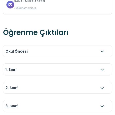
SANAL MÜZE ADRESI
Fotoğraf çekimi için sabah ve akşam saatleri 
Belirtilmemiş
daha elverişlidir.
Öğrenme Çıktıları
Okul Öncesi
1. Sınıf
2. Sınıf
3. Sınıf