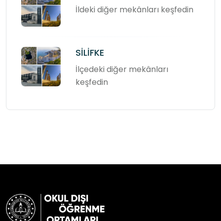
İldeki diğer mekânları keşfedin
SİLİFKE
İlçedeki diğer mekânları
keşfedin