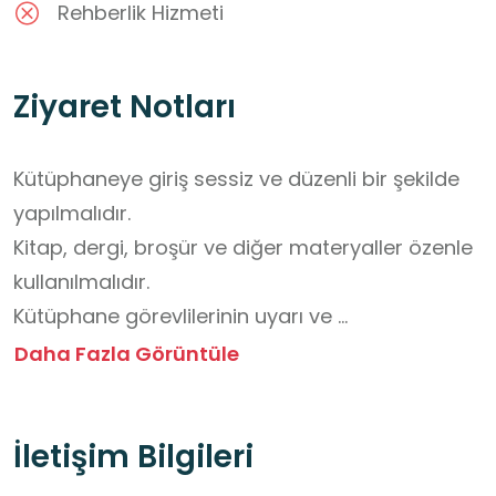
Rehberlik Hizmeti
Ziyaret Notları
Kütüphaneye giriş sessiz ve düzenli bir şekilde 
yapılmalıdır.

Kitap, dergi, broşür ve diğer materyaller özenle 
kullanılmalıdır.

Kütüphane görevlilerinin uyarı ve 
yönlendirmelerine uyulmalıdır.

Daha Fazla Görüntüle
Kütüphane alanında yiyecek ve içecek 
bulundurulmamalıdır.

İletişim Bilgileri
Kütüphane öğle arası kapalıdır.