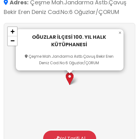
Adres:
Çeşme Mah.Jandarma Astb.Çavuş
öğrenciler ile birlikte kitap okuma etkinlikleri
Bekir Eren Deniz Cad.No:6 Oğuzlar/ÇORUM
yapılmaktadır. Okuma, okuduğunu anlama
,yorumlama ve doğru bilgiye ulaşma süreçleri
+
gibi öğrenme çıktıları ile ilgili etkinlikler içinde
×
OĞUZLAR İLÇESİ 100. YIL HALK
−
uygundur. Basılı kaynakları, süreli yayınları ve
KÜTÜPHANESİ
sessiz çalışma alanları sayesinde öğrencilerin
Çeşme Mah.Jandarma Astb.Çavuş Bekir Eren
Türkçe okuma-anlama, bilgi toplama, not alma
Deniz Cad.No:6 Oğuzlar/ÇORUM
ve sunum hazırlama becerilerinin gelişmesine
katkı sağlar. Kütüphane, öğrencilerin akademik
başarılarını desteklemenin yanında kültürel
gelişimlerini güçlendiren, yaşam boyu öğrenme
alışkanlığını teşvik eden önemli bir okul dışı
öğrenme ortamı niteliğindedir.
Yol Tarifi Al