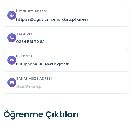
İNTERNET ADRESI
http://@oguzlarilcehalkkutuphanesi
TELEFON
0364 561 72 62
E-POSTA
kutuphane1909@ktb.gov.tr
SANAL MÜZE ADRESI
Belirtilmemiş
Öğrenme Çıktıları