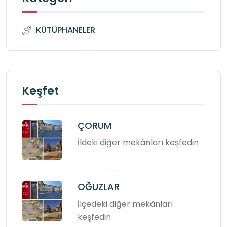
KÜTÜPHANELER
Keşfet
ÇORUM
İldeki diğer mekânları keşfedin
OĞUZLAR
İlçedeki diğer mekânları
keşfedin