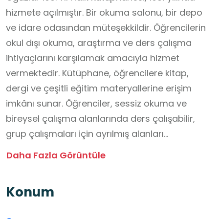
hizmete açılmıştır. Bir okuma salonu, bir depo
ve idare odasından müteşekkildir. Öğrencilerin
okul dışı okuma, araştırma ve ders çalışma
ihtiyaçlarını karşılamak amacıyla hizmet
vermektedir. Kütüphane, öğrencilere kitap,
dergi ve çeşitli eğitim materyallerine erişim
imkânı sunar. Öğrenciler, sessiz okuma ve
bireysel çalışma alanlarında ders çalışabilir,
grup çalışmaları için ayrılmış alanları
kullanabilirler. Öğrencilerin güvenli bir ortamda
Daha Fazla Görüntüle
okul dışı zamanlarını verimli şekilde
değerlendirebilecekleri ve çok yönlü gelişim
Konum
sağlayabilecekleri bir hizmet sunmaktadır.
“Kitap Okuma Seferberliği” projesi kapsamında