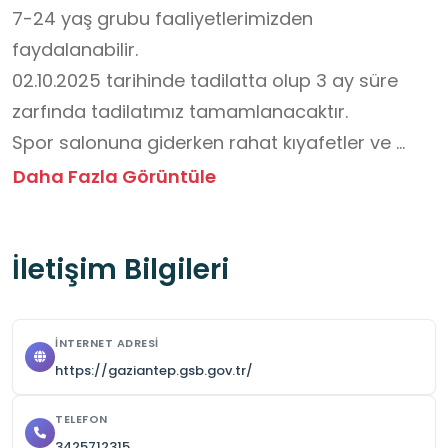
7-24 yaş grubu faaliyetlerimizden 
faydalanabilir.

02.10.2025 tarihinde tadilatta olup 3 ay süre 
zarfında tadilatımız tamamlanacaktır.

Spor salonuna giderken rahat kıyafetler ve 
spor ayakkabısı giymeye özen gösterilmelidir.

Daha Fazla Görüntüle
Etkinliklerde dikkatli olunmalı öğretmenlerin 
yönlendirmelerine mutlaka uyulmalıdır.

İletişim Bilgileri
Ortak alanlar temiz ve düzenli kullanılmalıdır.
İNTERNET ADRESI
https://gaziantep.gsb.gov.tr/
TELEFON
3425712315