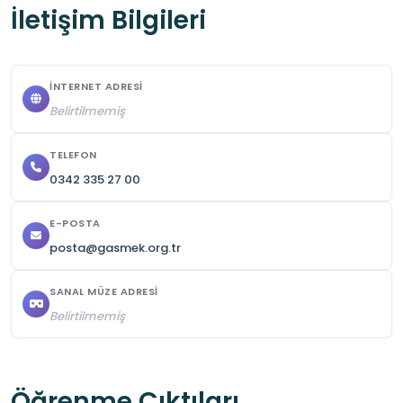
İletişim Bilgileri
İNTERNET ADRESI
Belirtilmemiş
TELEFON
0342 335 27 00
E-POSTA
posta@gasmek.org.tr
SANAL MÜZE ADRESI
Belirtilmemiş
Öğrenme Çıktıları