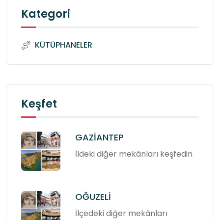
Kategori
KÜTÜPHANELER
Keşfet
GAZİANTEP
İldeki diğer mekânları keşfedin
OĞUZELİ
İlçedeki diğer mekânları