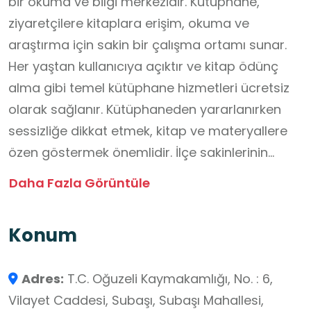
bir okuma ve bilgi merkezidir. Kütüphane,
ziyaretçilere kitaplara erişim, okuma ve
araştırma için sakin bir çalışma ortamı sunar.
Her yaştan kullanıcıya açıktır ve kitap ödünç
alma gibi temel kütüphane hizmetleri ücretsiz
olarak sağlanır. Kütüphaneden yararlanırken
sessizliğe dikkat etmek, kitap ve materyallere
özen göstermek önemlidir. İlçe sakinlerinin
bilgiye ulaşmasını ve okuma alışkanlığını
Daha Fazla Görüntüle
destekleyen kütüphane, düzenli hizmet saatleri
içinde ziyaret edilebilir.
Konum
Adres:
T.C. Oğuzeli Kaymakamlığı, No. : 6,
Vilayet Caddesi, Subaşı, Subaşı Mahallesi,