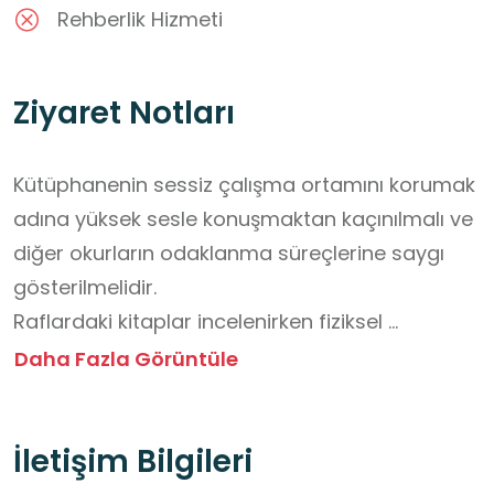
Rehberlik Hizmeti
Ziyaret Notları
Kütüphanenin sessiz çalışma ortamını korumak 
adına yüksek sesle konuşmaktan kaçınılmalı ve 
diğer okurların odaklanma süreçlerine saygı 
gösterilmelidir.

Raflardaki kitaplar incelenirken fiziksel 
yapılarına zarar verilmemeli; okuma süreci 
Daha Fazla Görüntüle
tamamlandığında kitaplar görevli personelin 
belirttiği alanlara bırakılmalıdır.

İletişim Bilgileri
Kitapların ve çalışma alanlarının temizliğini 
korumak amacıyla, kütüphane içerisine su hariç 