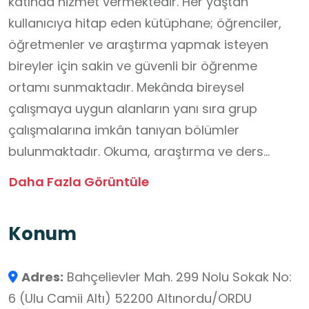
katında hizmet vermektedir. Her yaştan
kullanıcıya hitap eden kütüphane; öğrenciler,
öğretmenler ve araştırma yapmak isteyen
bireyler için sakin ve güvenli bir öğrenme
ortamı sunmaktadır. Mekânda bireysel
çalışmaya uygun alanların yanı sıra grup
çalışmalarına imkân tanıyan bölümler
bulunmaktadır. Okuma, araştırma ve ders
çalışma faaliyetlerini desteklemek amacıyla
Daha Fazla Görüntüle
internet hizmeti sağlanmaktadır. Bunun
yanında kafe, teras, masa tenisi alanı ve bahçe
Konum
gibi sosyal alanlar, kullanıcıların mola vererek
zihinsel olarak yenilenmelerine katkı
Adres:
Bahçelievler Mah. 299 Nolu Sokak No:
sağlamaktadır. Kütüphane, hem akademik
6 (Ulu Camii Altı) 52200 Altınordu/ORDU
çalışmaları destekleyen hem de sosyal