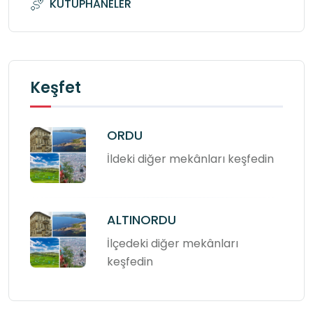
KÜTÜPHANELER
Keşfet
ORDU
İldeki diğer mekânları keşfedin
ALTINORDU
İlçedeki diğer mekânları
keşfedin