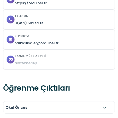
https://ordu.bel.tr
TELEFON
0(452) 502 52 85
E-POSTA
halklailiskiler@ordu.bel.tr
SANAL MÜZE ADRESI
Belirtilmemiş
Öğrenme Çıktıları
Okul Öncesi