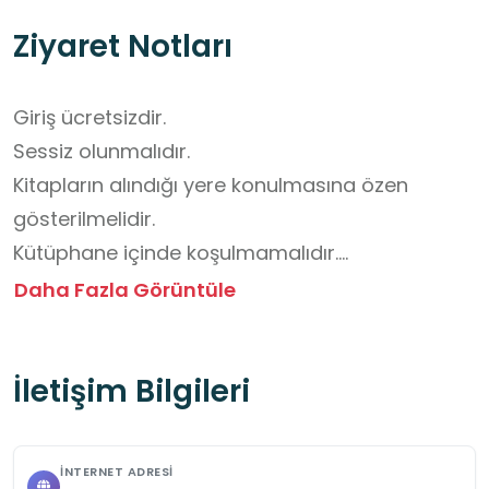
Ziyaret Notları
Giriş ücretsizdir. 

Sessiz olunmalıdır. 

Kitapların alındığı yere konulmasına özen 
gösterilmelidir.

Kütüphane içinde koşulmamalıdır.

Kütüphanede su dışında içecek ve yiyecek  
Daha Fazla Görüntüle
tüketilmemelidir.

Görevlilerin uyarıları dikkate alınmalıdır.
İletişim Bilgileri
İNTERNET ADRESI