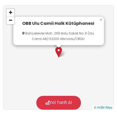
etkileşimi teşvik eden yapısıyla çok yönlü bir
+
eğitim ve yaşam alanı olarak hizmet
−
×
sunmaktadır.
OBB Ulu Camii Halk Kütüphanesi
Bahçelievler Mah. 299 Nolu Sokak No: 6 (Ulu
Camii Altı) 52200 Altınordu/ORDU
Yol Tarifi Al
©
HGM Atlas