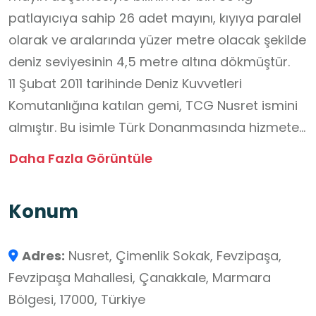
patlayıcıya sahip 26 adet mayını, kıyıya paralel
olarak ve aralarında yüzer metre olacak şekilde
deniz seviyesinin 4,5 metre altına dökmüştür.
11 Şubat 2011 tarihinde Deniz Kuvvetleri
Komutanlığına katılan gemi, TCG Nusret ismini
almıştır. Bu isimle Türk Donanmasında hizmete
giren dördüncü gemi olma özelliğini taşıyan
Daha Fazla Görüntüle
TCG Nusret, Çanakkale Deniz Zaferi’nin yıl
dönümü olan 18 Mart 2011 tarihinden itibaren
Konum
yüzer müze olarak hizmet vermektedir. Dönemi
yansıtan sergi alanlarına ve seyir yapabilme
Adres:
Nusret, Çimenlik Sokak, Fevzipaşa,
imkânına sahip olan gemi, ana limanı olan
Fevzipaşa Mahallesi, Çanakkale, Marmara
Çanakkale Deniz Müzesi Komutanlığı iskelenin
Bölgesi, 17000, Türkiye
yanı sıra Türkiye’nin diğer liman şehirlerine de