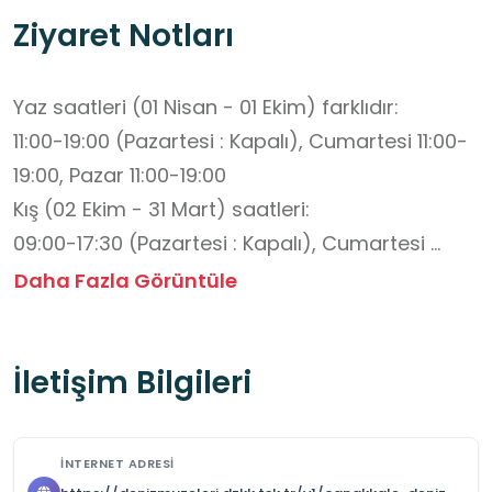
Ziyaret Notları
Yaz saatleri (01 Nisan - 01 Ekim) farklıdır: 

11:00-19:00 (Pazartesi : Kapalı), Cumartesi 11:00-
19:00, Pazar 11:00-19:00

Kış (02 Ekim - 31 Mart) saatleri: 

09:00-17:30 (Pazartesi : Kapalı), Cumartesi 
09:00-17:30, Pazar 09:00-17:30

Daha Fazla Görüntüle
Müzeyle yapılan görüşmede kapanış saati ile 
personelin çıkış saatinin farklılık gösterdiği 
İletişim Bilgileri
belirtilmiştir. Gişe kapanış saati: 16.30

Tuvalet, kafe ve mağaza gibi imkanlar 
mevcuttur.

İNTERNET ADRESI
Ücret: Tam: 130, Öğrenci: 40 TL
