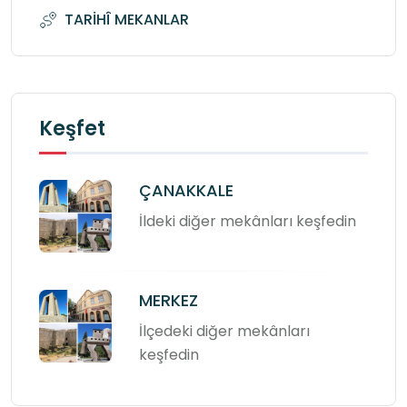
TARİHÎ MEKANLAR
Keşfet
ÇANAKKALE
İldeki diğer mekânları keşfedin
MERKEZ
İlçedeki diğer mekânları
keşfedin