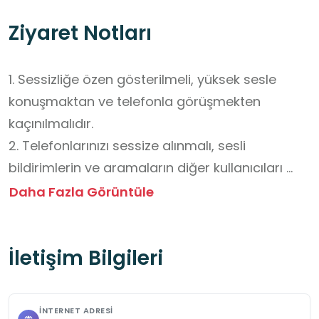
Ziyaret Notları
1. Sessizliğe özen gösterilmeli, yüksek sesle 
konuşmaktan ve telefonla görüşmekten 
kaçınılmalıdır.

2. Telefonlarınızı sessize alınmalı, sesli 
bildirimlerin ve aramaların diğer kullanıcıları 
rahatsız etmesine izin verilmemelidir.

Daha Fazla Görüntüle
3. Raflardaki kaynaklar ve ekipmanlar dikkatli 
kullanılmalıdır.

İletişim Bilgileri
4. Ödünç alınan materyaller zamanında iade 
edilmelidir.

5. Temizlik kurallarına uyulmalı, masalar ve 
İNTERNET ADRESI