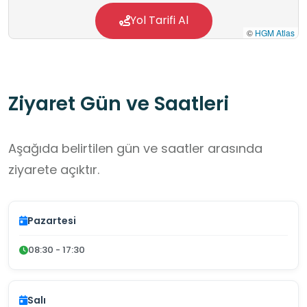
çalışmaları yapılmakta ve bu araştırma
Yol Tarifi Al
©
HGM Atlas
çalışmaları sonuçlarından patates ile ilgili tüm
paydaşların faydalanmasını sağlamaktır.
Ziyaret Gün ve Saatleri
Aşağıda belirtilen gün ve saatler arasında
ziyarete açıktır.
Pazartesi
08:30 - 17:30
Salı