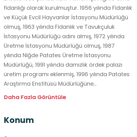
fidanlığı olarak kurulmuştur. 1956 yılında Fidanlık
ve Küçük Evcil Hayvanlar İstasyonu Müdürlüğü
olmuş, 1963 yılında Fidanlık ve Tavukçuluk
İstasyonu Müdürlüğü adını almış, 1972 yılında
Üretme İstasyonu Müdürlüğü olmuş, 1987
yılında Niğde Patates Üretme İstasyonu
Müdürlüğü, 1991 yılında damızlık ördek palazı
üretim programı eklenmiş, 1996 yılında Patates
Araştırma Enstitüsü Müdürlüğüne
dönüştürülmüştür. 2011 Yılında ise 639 sayılı KHK
Daha Fazla Görüntüle
gereği Gıda, Tarım ve Hayvancılık Bakanlığı
Tarımsal Araştırmalar ve Politikalar Genel
Konum
Müdürlüğüne bağlı olarak Patates Araştırma
İstasyonu Müdürlüğü olmuştur. 23 Haziran 2015