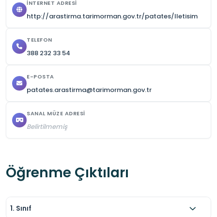
İNTERNET ADRESI
http://arastirma.tarimorman.gov.tr/patates/Iletisim
TELEFON
388 232 33 54
E-POSTA
patates.arastirma@tarimorman.gov.tr
SANAL MÜZE ADRESI
Belirtilmemiş
Öğrenme Çıktıları
1. Sınıf