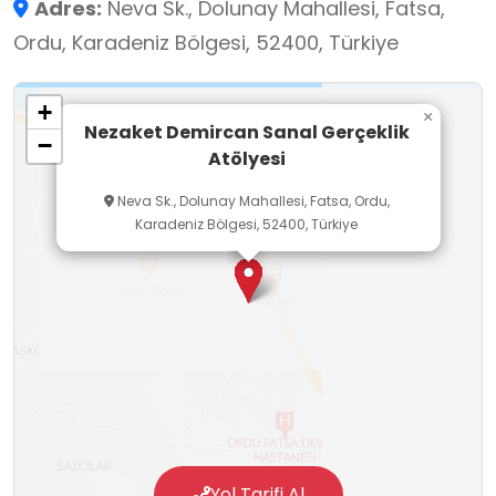
Adres:
Neva Sk., Dolunay Mahallesi, Fatsa,
teşvik ediyor. Fatsa İlçe Millî Eğitim Müdürlüğü,
Ordu, Karadeniz Bölgesi, 52400, Türkiye
bu atölyelerle gençlerin bilim ve uzay sevgisiyle
buluşmasını sağlamaktadır.
+
×
Nezaket Demircan Sanal Gerçeklik
−
Atölyesi
Neva Sk., Dolunay Mahallesi, Fatsa, Ordu,
Karadeniz Bölgesi, 52400, Türkiye
Yol Tarifi Al