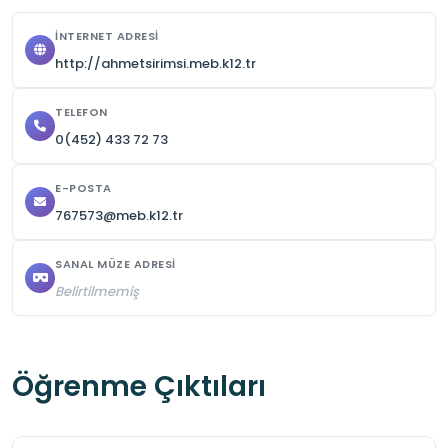
İNTERNET ADRESI
http://ahmetsirimsi.meb.k12.tr
TELEFON
0(452) 433 72 73
E-POSTA
767573@meb.k12.tr
SANAL MÜZE ADRESI
Belirtilmemiş
Öğrenme Çıktıları