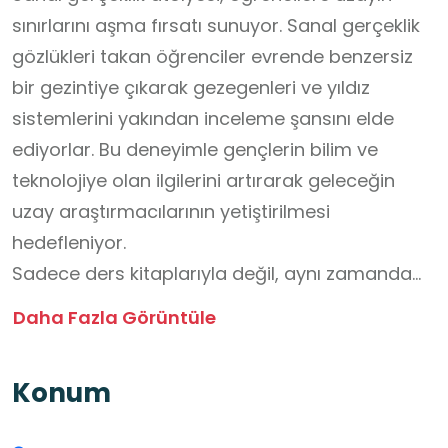
sınırlarını aşma fırsatı sunuyor. Sanal gerçeklik
gözlükleri takan öğrenciler evrende benzersiz
bir gezintiye çıkarak gezegenleri ve yıldız
sistemlerini yakından inceleme şansını elde
ediyorlar. Bu deneyimle gençlerin bilim ve
teknolojiye olan ilgilerini artırarak geleceğin
uzay araştırmacılarının yetiştirilmesi
hedefleniyor.
Sadece ders kitaplarıyla değil, aynı zamanda
öğrencilerin merakını cezbetmek ve hayal
Daha Fazla Görüntüle
güçlerini beslemek amacıyla yenilikçi eğitim
yöntemlerini benimsemeye devam ediyor.
Konum
Gökevi ve sanal gerçeklik atölyeleri, gençleri
bilimin ve teknolojinin sınırlarını keşfetmeye