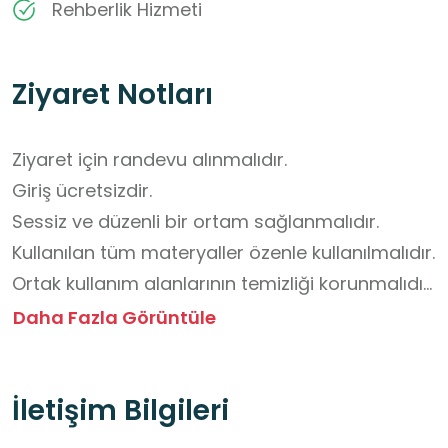
Rehberlik Hizmeti
Ziyaret Notları
Ziyaret için randevu alınmalıdır. 

Giriş ücretsizdir. 

Sessiz ve düzenli bir ortam sağlanmalıdır.

Kullanılan tüm materyaller özenle kullanılmalıdır.

Ortak kullanım alanlarının temizliği korunmalıdır.

Öğrenciler öğretmen gözetiminde ve grup 
Daha Fazla Görüntüle
hâlinde hareket etmelidir.

Görevli personelin yönlendirmeleri dikkate 
İletişim Bilgileri
alınmalıdır.

Çantada su ve atıştırmalık bulundurulabilir.