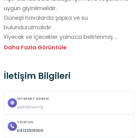
uygun giyinilmelidir.

Güneşli havalarda şapka ve su 
bulundurulmalıdır.

Yiyecek ve içecekler yalnızca belirlenmiş 
alanlarda tüketilmelidir.

Daha Fazla Görüntüle
Çevre temiz tutulmalı, çöpler çöp kutularına 
atılmalıdır.

İletişim Bilgileri
Öğrenciler gruplar hâlinde hareket etmeli, 
öğretmen gözetiminden ayrılmamalıdır

Piknik alanları mevcuttur
İNTERNET ADRESI
Belirtilmemiş
TELEFON
04122519300