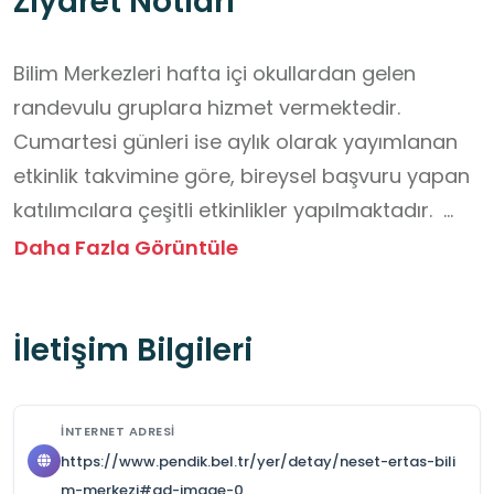
Ziyaret Notları
Bilim Merkezleri hafta içi okullardan gelen 
randevulu gruplara hizmet vermektedir. 
Cumartesi günleri ise aylık olarak yayımlanan 
etkinlik takvimine göre, bireysel başvuru yapan 
katılımcılara çeşitli etkinlikler yapılmaktadır.  
Hafta içi okul grubu ziyareti için web 
Daha Fazla Görüntüle
sayfalarında yer alan form okul/kurum 
idaresince doldurulup 
İletişim Bilgileri
bilimmerkezi@pendik.bel.tr adresine mail 
atılarak başvuru yapılır. Cumartesi günleri 
yapılan etkinliklerin takvimi her ay başında 
İNTERNET ADRESI
Pendik Belediyesi web sitesinde 
https://www.pendik.bel.tr/yer/detay/neset-ertas-bili
yayımlanmaktadır. Katılmak için Pendik 
m-merkezi#ad-image-0