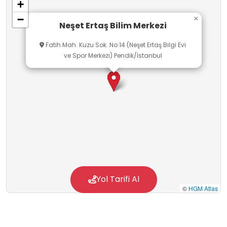
+
mekanizmalarını günümüzün bilimsel bakış
−
×
açılarıyla değerlendirip kendisi ile yaşadığı
Neşet Ertaş Bilim Merkezi
doğal ortamlar arasındaki etkileşimleri en iyi
Fatih Mah. Kuzu Sok. No:14 (Neşet Ertaş Bilgi Evi
şekilde algılayarak yorumlayabilen bireyler
ve Spor Merkezi) Pendik/İstanbul
yetişmesine katkı sağlamaktır.
Yol Tarifi Al
©
HGM Atlas