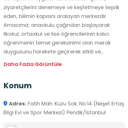
ziyaretçilerini denemeye ve keşfetmeye teşvik
eden, bilimin kapısını aralayan merkezdir.
Amacımız; anaokulu çağından başlayarak
ilkokul, ortaokul ve lise öğrencilerinin kalıcı
öğrenmenin temel gereksinimi olan merak
duygusunu harekete geçirerek etkili ve
yapılandırıcı öğrenmeyi sağlamak, etkili
Daha Fazla Görüntüle
öğrenmeyi sağlayan yaparak-yaşayarak
öğrenme modelini hayata geçirerek eğitimde
Konum
kalıcılığı sağlamak, geleneksel modelin dışında
öğrenciyi yapılandırıcı öğrenme sürecinin içine
Adres:
Fatih Mah. Kuzu Sok. No:14 (Neşet Ertaş
aktif olarak dahil ederek özellikle fen ve
Bilgi Evi ve Spor Merkezi) Pendik/İstanbul
teknolojiye ilgi duyan, bilgi, bilim ve teknolojiyi
etkin olarak kullanabilen, doğanın temel işleyiş