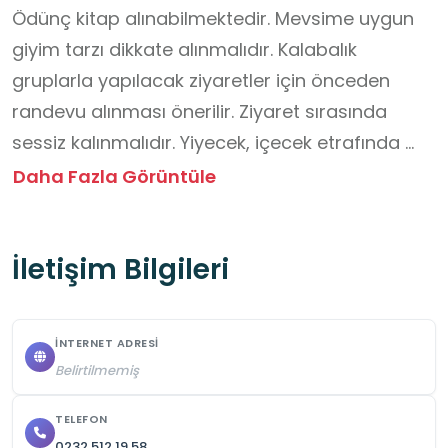
Ödünç kitap alınabilmektedir. Mevsime uygun 
giyim tarzı dikkate alınmalıdır. Kalabalık 
gruplarla yapılacak ziyaretler için önceden 
randevu alınması önerilir. Ziyaret sırasında 
sessiz kalınmalıdır. Yiyecek, içecek etrafında 
bulunan dükkânlardan temin edilmektedir. 7/24 
Daha Fazla Görüntüle
Güvenlik görevlisi vardır. Web adresi 
bulunmamaktadır.
İletişim Bilgileri
İNTERNET ADRESI
Belirtilmemiş
TELEFON
0232 512 19 58