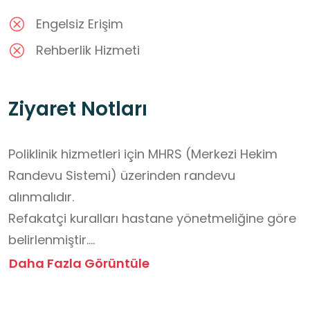
Engelsiz Erişim
Rehberlik Hizmeti
Ziyaret Notları
Poliklinik hizmetleri için MHRS (Merkezi Hekim 
Randevu Sistemi) üzerinden randevu 
alınmalıdır.

Refakatçi kuralları hastane yönetmeliğine göre 
belirlenmiştir.

Acil servis hizmeti bu binada verilmemektedir.

Daha Fazla Görüntüle
Engelli erişimi mevcuttur.

Hastane binası, şehir içi ulaşım açısından 