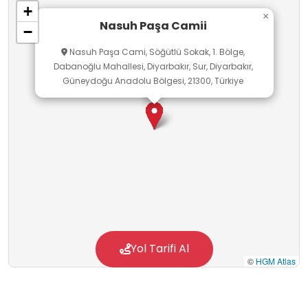
+
burada sadece tarihi bir yapıyı değil;
×
Nasuh Paşa Camii
−
medeniyetimizin inceliklerini ve tarihi
Nasuh Paşa Cami, Söğütlü Sokak, 1. Bölge,
süreçlerdeki direncini gözlemleyerek bütüncül
Dabanoğlu Mahallesi, Diyarbakır, Sur, Diyarbakır,
bir gelişim sağlarlar. Bu gezi, öğrencilerimizin
Güneydoğu Anadolu Bölgesi, 21300, Türkiye
sanat ve tarih okuryazarlığı becerilerini de
geliştirir.
Yol Tarifi Al
©
HGM Atlas