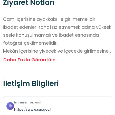
Ziyaret Notları
Cami içerisine ayakkabı ile girilmemelidir.

İbadet edenleri rahatsız etmemek adına yüksek 
sesle konuşulmamalı ve ibadet esnasında 
fotoğraf çekilmemelidir.

Mekân içerisine yiyecek ve içecekle girilmesine 
izin verilmemektedir.

Daha Fazla Görüntüle
Avlu ve iç mekân zeminlerinde kayganlık 
olabileceği dikkate alınarak dikkatli yürünmeli, 
İletişim Bilgileri
cami maneviyatına uygun davranılmalıdır.

Ziyaret öncesinde okul idaresi tarafından 
müftülük veya cami görevlilerinden mutlaka 
İNTERNET ADRESI
randevu alınmalıdır.

https://www.sur.gov.tr
Ziyaret boyunca grupla hareket edilmeli ve 