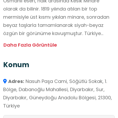
Osmanlı eseri, halk arasında Kesik Minare
olarak da bilinir. 1819 yılında atılan bir top
mermisiyle üst kısmı yıkılan minare, sonradan
beyaz taşlarla tamamlanarak siyah-beyaz
özgün bir görünüme kavuşmuştur. Türkiye
Yüzyılı Maarif Modeli'nin köklerden geleceğe
Daha Fazla Görüntüle
vizyonu doğrultusunda bu mekân,
öğrencilerimizin Osmanlı mimarisini yerinde
Konum
tanımaları için değerli bir öğrenme ortamıdır.
Eşine duyulan vefanın bir nişanesi olarak inşa
Adres:
Nasuh Paşa Cami, Söğütlü Sokak, 1.
edilmesi ve yıkılan minaresinin onarılarak
Bölge, Dabanoğlu Mahallesi, Diyarbakır, Sur,
yeniden ayağa kaldırılması, modelin
Diyarbakır, Güneydoğu Anadolu Bölgesi, 21300,
temelindeki değerler eğitimi bağlamında
Türkiye
öğrencilerimize vefa, dayanıklılık ve kültürel
mirası yaşatma bilincini aşılar. Öğrencilerimiz