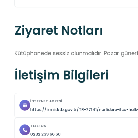
Ziyaret Notları
Kütüphanede sessiz olunmalıdır. Pazar güneri 
İletişim Bilgileri
İNTERNET ADRESI
https://izmir.ktb.gov.tr/TR-77141/narlidere-ilce-hal
TELEFON
0232 239 66 60