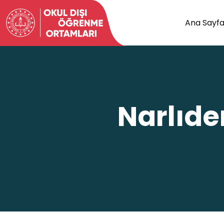
Ana Sayf
Narlıde