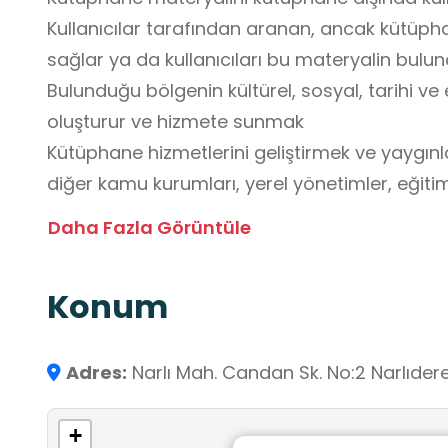
Kullanıcılar tarafından aranan, ancak kütü
sağlar ya da kullanıcıları bu materyalin bu
Bulunduğu bölgenin kültürel, sosyal, tarihi ve 
oluşturur ve hizmete sunmak
Kütüphane hizmetlerini geliştirmek ve yaygın
diğer kamu kurumları, yerel yönetimler, eğitim - öğretim, kültür - sanat, 
toplum kuruluşları ile işbirliği yapmak
Daha Fazla Görüntüle
Yürürlükteki mevzuat doğrultusunda kütüphane h
yerine getirmek
Konum
Bireysel ve yaşam boyu öğrenme çabalarını
Toplumun bilgi okur-yazarlığı becerisi kazan
Adres:
Narlı Mah. Candan Sk. No:2 Narlıder
+