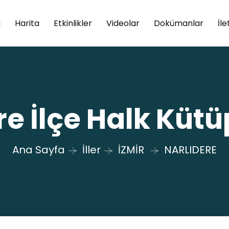
a
Harita
Etkinlikler
Videolar
Dokümanlar
İle
re İlçe Halk Küt
Ana Sayfa
İller
İZMİR
NARLIDERE