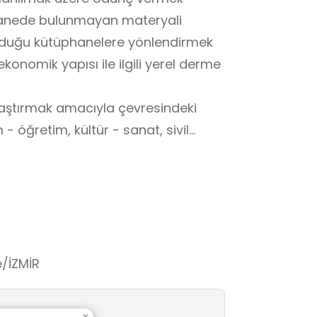
phanede bulunmayan materyali
lunduğu kütüphanelere yönlendirmek
ekonomik yapısı ile ilgili yerel derme
laştırmak amacıyla çevresindeki
sivil
izmeti ile ilgili diğer görevleri
 desteklemek
masını ve geliştirmesini sağlamak
e/İZMİR
×