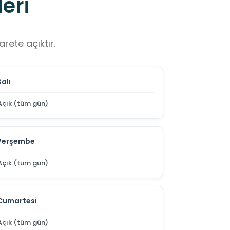
eri
rete açıktır.
Salı
Açık (tüm gün)
Perşembe
Açık (tüm gün)
Cumartesi
Açık (tüm gün)