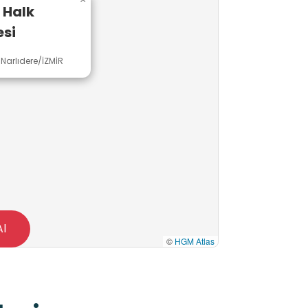
e Halk
si
Narlıdere/İZMİR
Al
©
HGM Atlas