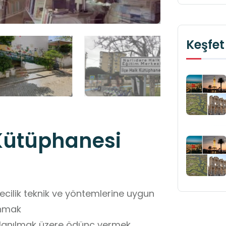
Keşfet
 Kütüphanesi
cilik teknik ve yöntemlerine uygun
unmak
llanılmak üzere ödünç vermek