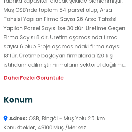
fabrika kapasiteli olacak şekilde planlanmıştır.
Muş OSB’nde toplam 54 parsel olup, Arsa
Tahsisi Yapılan Firma Sayısı 26 Arsa Tahsisi
Yapılan Parsel Sayısı ise 30’dür. Üretime Geçen
Firma Sayısı 8 dir. Üretim aşamasında firma
sayısı 6 olup Proje aşamasındaki firma sayısı
13’tür. Üretime başlayan firmalarda 120 kişi
istihdam edilmiştir.Firmaların sektörel dağılımı
şöyledir;
Daha Fazla Görüntüle
Sektörel Dağılım; İnşaat % 40,Gıda % 35,Sağlık %
15 ve diğer sektörler % 10
Konum
Adres:
OSB, Bingöl - Muş Yolu 25. km
Konukbekler, 49100.Muş /Merkez