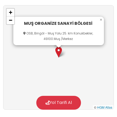
+
−
×
MUŞ ORGANİZE SANAYİ BÖLGESİ
OSB, Bingöl - Muş Yolu 25. km Konukbekler,
49100.Muş /Merkez
Yol Tarifi Al
©
HGM Atlas