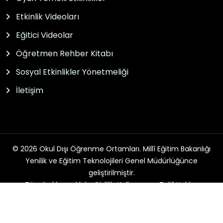
Etkinlik Videoları
Eğitici Videolar
Öğretmen Rehber Kitabı
Sosyal Etkinlikler Yönetmeliği
İletişim
© 2026 Okul Dışı Öğrenme Ortamları. Millî Eğitim Bakanlığı
Yenilik ve Eğitim Teknolojileri Genel Müdürlüğünce
geliştirilmiştir.
Tüm hakları saklıdır. Gizlilik, Kullanım ve Telif Hakları
bildirimlerinde belirtilen kurallar çerçevesinde hizmet
sunulmaktadır.