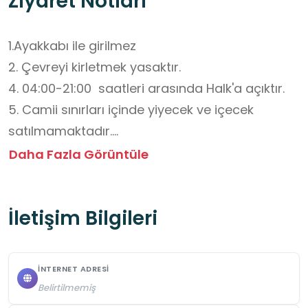
Ziyaret Notları
1.Ayakkabı ile girilmez

2. Çevreyi kirletmek yasaktır.

4. 04:00-21:00  saatleri arasında Halk'a açıktır.

5. Camii sınırları içinde yiyecek ve içecek 
satılmamaktadır.

6. Öğrencilerin toplu gezileri için bir gün 
Daha Fazla Görüntüle
önceden randevu  alınmalıdır.

7.Öğrencilerin fiziksel güvenliği açısından 
İletişim Bilgileri
öğretmenlerin gerekli tedbirleri alması gerekir.
İNTERNET ADRESI
Belirtilmemiş