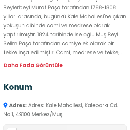
Beylerbeyi Murat Paşa tarafından 1788-1808
yılları arasında, bugünkü Kale Mahallesi'ne çıkan
yokuşun dibinde cami ve medrese olarak
yaptırılmıştır. 1824 tarihinde ise oğlu Muş Beyi
Selim Paşa tarafından camiye ek olarak bir
tekke inşa edilmiştir. Cami, medrese ve tekke,
Cumhuriyet döneminde 1940'lı yıllarda deprem
Daha Fazla Görüntüle
hasarı gerekçesiyle minaresiyle birlikte
yıktırılmıştır. Yapılan kazılar sonucunda harabe
Konum
hâlindeki bu yapıların kalıntıları ortaya
çıkarılmıştır. Cami, 2017'de restorasyon
Adres:
Adres: Kale Mahallesi, Kaleparkı Cd.
programına alınarak 2023 yılından başlanarak
No:1, 49100 Merkez/Muş
aslına uygun şekilde yeniden inşa edilmiş ve
2025 yılında ibadete açılmıştır. Tekkenin 1824