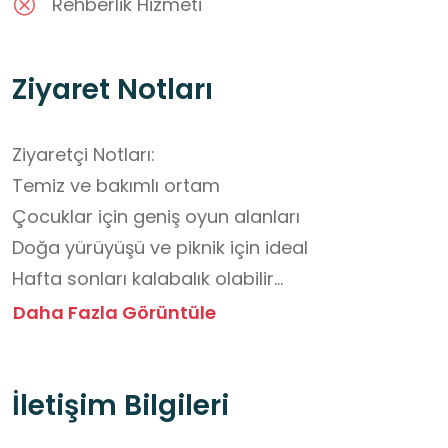
Rehberlik Hizmeti
Ziyaret Notları
Ziyaretçi Notları:

Temiz ve bakımlı ortam

Çocuklar için geniş oyun alanları

Doğa yürüyüşü ve piknik için ideal

Hafta sonları kalabalık olabilir

Ziyaret Saatleri: Resmi olarak belirtilmemiştir. 
Daha Fazla Görüntüle
Gündüz saatlerinde ziyaret önerilir.
İletişim Bilgileri