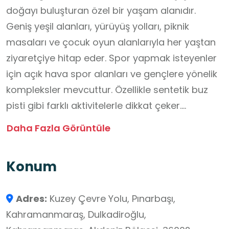
doğayı buluşturan özel bir yaşam alanıdır.
Geniş yeşil alanları, yürüyüş yolları, piknik
masaları ve çocuk oyun alanlarıyla her yaştan
ziyaretçiye hitap eder. Spor yapmak isteyenler
için açık hava spor alanları ve gençlere yönelik
kompleksler mevcuttur. Özellikle sentetik buz
pisti gibi farklı aktivitelerle dikkat çeker.
Parkın temizliği ve düzeni ziyaretçiler tarafından
Daha Fazla Görüntüle
övgüyle karşılanmaktadır. Doğayla baş başa
kalmak isteyenler için ideal bir ortam sunar.
Konum
Aileler için güvenli ve keyifli bir dinlenme alanı
olan park, hafta sonları yoğun ilgi görmektedir.
Adres:
Kuzey Çevre Yolu, Pınarbaşı,
Kahramanmaraş, Dulkadiroğlu,