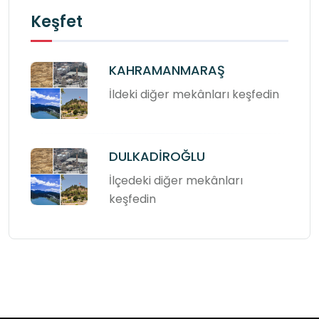
Keşfet
KAHRAMANMARAŞ
İldeki diğer mekânları keşfedin
DULKADİROĞLU
İlçedeki diğer mekânları
keşfedin