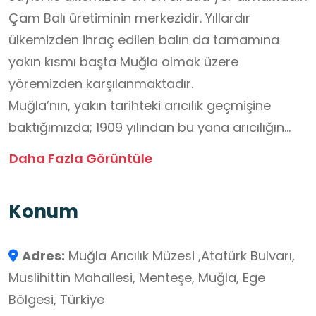
Çam Balı üretiminin merkezidir. Yıllardır
ülkemizden ihraç edilen balın da tamamına
yakın kısmı başta Muğla olmak üzere
yöremizden karşılanmaktadır.
Muğla’nın, yakın tarihteki arıcılık geçmişine
baktığımızda; 1909 yılından bu yana arıcılığın
gelişen bir sektör olduğu görülmektedir.
Daha Fazla Görüntüle
Yüzyıllardan bu yana bu faaliyetler ülkemiz
gündeminde yeterince yerini alamamıştır.
Konum
Birliğimiz bu eksikliğin giderilmesi amacıyla
gerek Muğla arıcılığını gerekse ülkemiz arıcılığını
Adres:
Muğla Arıcılık Müzesi ,Atatürk Bulvarı,
dünden bugüne yansıtmak, arıcılığın var olan
Muslihittin Mahallesi, Menteşe, Muğla, Ege
kültürünü tanıtmak ve ülkemizin kültür turizmine
Bölgesi, Türkiye
hizmet etmek amacıyla Muğla’da Arıcılık Müzesi