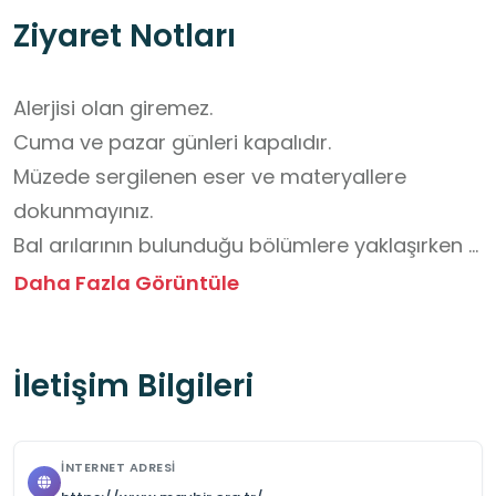
Ziyaret Notları
Alerjisi olan giremez.

Cuma ve pazar günleri kapalıdır.

Müzede sergilenen eser ve materyallere 
dokunmayınız.

Bal arılarının bulunduğu bölümlere yaklaşırken 
sessiz olunuz, ani hareketlerden kaçınınız.

Daha Fazla Görüntüle
Görevli personelin uyarı ve yönlendirmelerine 
mutlaka uyunuz.

İletişim Bilgileri
Müzede yiyecek ve içecek tüketmeyiniz.

Çocuklarınızı yalnız bırakmayınız, mutlaka 
refakat ediniz.

İNTERNET ADRESI
Fotoğraf çekmek serbesttir; ancak flaşlı 