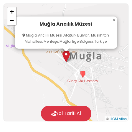
kurulması gerekliliği birliğimizce
+
kararlaştırılmıştır.Hizmet binası projelendirme
−
×
aşamasında toplantı salonu, arıcılık müzesi ve
Muğla Arıcılık Müzesi
idari büroların olduğu bir proje başlatılmış ve
Muğla Arıcılık Müzesi ,Atatürk Bulvarı, Muslihittin
başarıyla sonuçlandırılmıştır.
Mahallesi, Menteşe, Muğla, Ege Bölgesi, Türkiye
Yol Tarifi Al
©
HGM Atlas