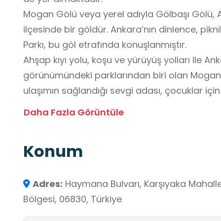
Mogan Gölü veya yerel adıyla Gölbaşı Gölü, 
ilçesinde bir göldür. Ankara’nın dinlence, pik
Parkı, bu göl etrafında konuşlanmıştır.
Ahşap kıyı yolu, koşu ve yürüyüş yolları ile An
görünümündeki parklarından biri olan Mogan’d
ulaşımın sağlandığı sevgi adası, çocuklar için 
miniklerin gönlünce vakit geçirebileceği özel
Daha Fazla Görüntüle
istasyonlu koşu pisti, 3 adet tenis kortu, 2 a
sahaları vardır.
Konum
Çeşitli restoran ve kafeteryaların çevrelediği
rekreasyon alanında binicilik meraklıları için
Mogan Gölü Araştırma Merkezi, deniz feneri b
Adres:
Haymana Bulvarı, Karşıyaka Mahalles
danışma binaları ile tenis, golf, kaykay ve bis
Bölgesi, 06830, Türkiye
alanda hizmet vermektedir.