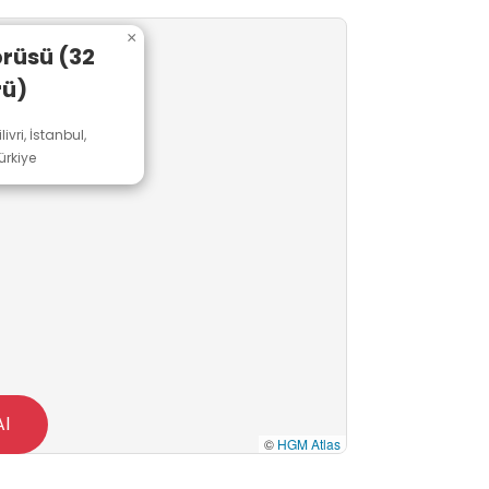
×
rüsü (32
rü)
vri, İstanbul,
ürkiye
Al
©
HGM Atlas