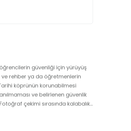
rencilerin güvenliği için yürüyüş 
ı ve rehber ya da öğretmenlerin 
arihi köprünün korunabilmesi 
nılmaması ve belirlenen güvenlik 
 Fotoğraf çekimi sırasında kalabalık 
eketlerden kaçınılmasına ve diğer 
kat edilmesi istenmektedir. Köprü 
 için çöp bırakılmaması, 