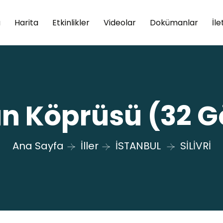
a
Harita
Etkinlikler
Videolar
Dokümanlar
İle
n Köprüsü (32 G
Ana Sayfa
İller
İSTANBUL
SİLİVRİ