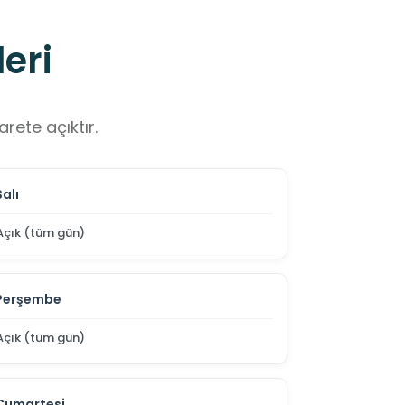
eri
rete açıktır.
Salı
Açık (tüm gün)
Perşembe
Açık (tüm gün)
Cumartesi