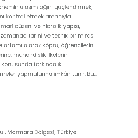
 dönemin ulaşım ağını güçlendirmek,
rını kontrol etmek amacıyla
imari düzeni ve hidrolik yapısı,
 zamanda tarihî ve teknik bir miras
e ortamı olarak köprü, öğrencilerin
rine, mühendislik ilkelerini
 konusunda farkındalık
irmeler yapmalarına imkân tanır. Bu
 gözlem, neden–sonuç ilişkisi kurma
tekleyen bir öğrenme alanı
bul, Marmara Bölgesi, Türkiye