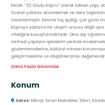
biridir. “32 Gözlü Köprü” olarak bilinen yapı,
ticaret yollarını düzenlemek ve dere taşkınla
tasarlanmıştır. Kesme taş işçiliği, çok gözlü m
köprüyü yalnızca bir ulaşım unsuru değil aynı
niteliğine kavuşturmaktadır. Okul dışı öğrenm
tarihsel yapıların işlevlerini yerinde incelemele
gözlemlemelerine, kültürel mirasın korunması
geliştirmelerine ve disiplinlerarası değerlend
doğrultuda yapı, öğrencilerin mekânsal algı,
Daha Fazla Görüntüle
ve kültürel değerleri tanıma becerilerini des
sunmaktadır.
Konum
Adres:
Mimar Sinan Mahallesi, Silivri, İstan