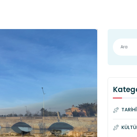
Katego
TARİH
KÜLTÜ