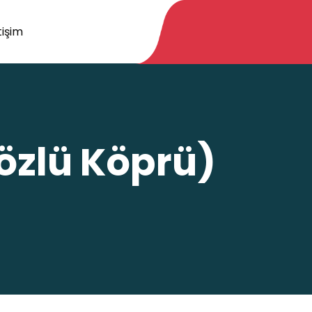
tişim
özlü Köprü)