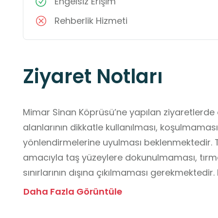
Engelsiz Erişim
Rehberlik Hizmeti
Ziyaret Notları
Mimar Sinan Köprüsü’ne yapılan ziyaretlerde öğ
alanlarının dikkatle kullanılması, koşulmamas
yönlendirmelerine uyulması beklenmektedir. T
amacıyla taş yüzeylere dokunulmaması, tırma
sınırlarının dışına çıkılmaması gerekmektedir.
oluşturulmamasına, köprü kenarında riskli har
Daha Fazla Görüntüle
ziyaretçilerin geçişinin engellenmemesine dik
çevresindeki doğal alanların zarar görmemesi