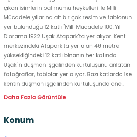
çıkan isimlerin bal mumu heykelleri ile Milli
Mücadele yıllarına ait bir çok resim ve tablonun
yer bulunduğu 12 katlı "Milli Mücadele 100. Yıl
Diorama 1922 Uşak Atapark'ta yer alıyor. Kent
merkezindeki Atapark'ta yer alan 46 metre
yüksekliğindeki 12 katlı binanın her katında
Uşak'ın düşman işgalinden kurtuluşunu anlatan
fotoğraflar, tablolar yer alıyor. Bazı katlarda ise
kentin düşman işgalinden kurtuluşunda öne
çıkan isimlerin bal mumu heykelleri bulunuyor.
Daha Fazla Görüntüle
Binanın son katında ise Cumhuriyet'in 10. yılında
merhum Hüsnü Kazım Özler tarafından Uşak'ta
Konum
çekilen simge fotoğraflardan "Cumhuriyeti Biz
Böyle Kazandık" isimli fotoğraf 3 boyutlu olarak