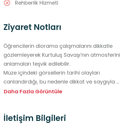
Rehberlik Hizmeti
Ziyaret Notları
Öğrencilerin diorama çalışmalarını dikkatle 
gözlemleyerek Kurtuluş Savaşı’nın atmosferini 
anlamaları teşvik edilebilir.

Müze içindeki görsellerin tarihi olayları 
canlandırdığı, bu nedenle dikkat ve saygıyla 
incelenmesi gerektiği hatırlatılabilir.

Daha Fazla Görüntüle
Milli Mücadele’nin Uşak ve çevresindeki etkileri 
üzerine öğrencilerle sohbet edilebilir.

İletişim Bilgileri
Öğrencilerin özgürlük, vatan sevgisi ve 
fedakârlık kavramları üzerine düşünmeleri 