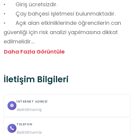
•	Giriş ücretsizdir.

•	Çay bahçesi işletmesi bulunmaktadır.

•	Açık alan etkinliklerinde öğrencilerin can 
güvenliği için risk analizi yapılmasına dikkat 
edilmelidir.

•	Öğrenci-öğretmen oranı, rehberlik ve 
Daha Fazla Görüntüle
sorumluluk ilkelerine uygun şekilde 
dengelenmesine dikkat edilmelidir.

İletişim Bilgileri
•	Sürdürülebilirlik ve çevreye duyarlılık 
değerlerinin vurgulanmasına dikkat edilmelidir.

•	Doğanın korunması, çöp bırakılmaması, 
İNTERNET ADRESI
sessizlik ve doğal yaşamın gözetilmesine dikkat 
Belirtilmemiş
edilmelidir.

•	Hava koşullarına uygun kıyafet, su ve gıda 
TELEFON
Belirtilmemiş