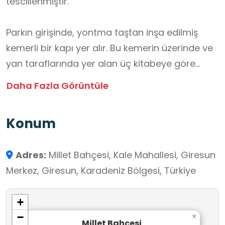
tescillenmiştir.
Parkın girişinde, yontma taştan inşa edilmiş
kemerli bir kapı yer alır. Bu kemerin üzerinde ve
yan taraflarında yer alan üç kitabeye göre
bahçe; 1900 (H.1318) yılında “Memleket Bahçesi”
Daha Fazla Görüntüle
adıyla, dönemin kaymakamı Münir Ziya ve
belediye başkanı Kaptan Yorgi Paşa tarafından,
Konum
eski valilerden Kadri Bey ve Sırrı Paşa'nın anısına
yaptırılmıştır.
Adres:
Millet Bahçesi, Kale Mahallesi, Giresun
Merkez, Giresun, Karadeniz Bölgesi, Türkiye
Bahçe içerisinde:
Anıt ağaçlar ve çeşitli peyzaj bitkileri bulunur.
+
Kuzey bölümünde teraslı balkon ve çay salonu,
−
×
Bahçenin cephesinde kale suru kalıntıları,
Millet Bahçesi