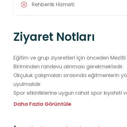
Rehberlik Hizmeti
Ziyaret Notları
Eğitim ve grup ziyaretleri için önceden Mezitli B
Biriminden randevu alınması gerekmektedir.

Okçuluk çalışmaları sırasında eğitmenlerin y
uyulmalıdır.

Spor etkinliklerine uygun rahat spor kıyafeti ve
Atış alanlarında güvenlik kurallarına titizlikle u
Daha Fazla Görüntüle
Tesisin çevre düzenlemesine ve kullanılan eki