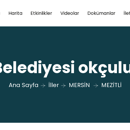
a
Harita
Etkinlikler
Videolar
Dokümanlar
İle
 Belediyesi okçul
Ana Sayfa
İller
MERSİN
MEZİTLİ