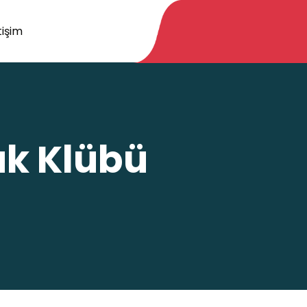
tişim
uk Klübü