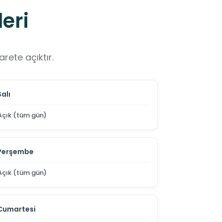
eri
rete açıktır.
Salı
Açık (tüm gün)
Perşembe
Açık (tüm gün)
Cumartesi