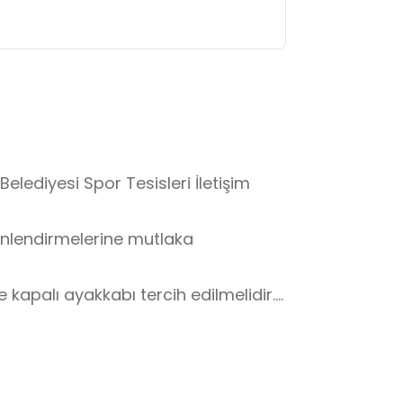
elediyesi Spor Tesisleri İletişim 
önlendirmelerine mutlaka 
 kapalı ayakkabı tercih edilmelidir.

yulmalı, izinsiz alana girilmemelidir.

pmanlara özen gösterilmelidir.