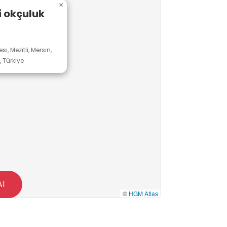
×
i okçuluk
, Mezitli, Mersin,
, Türkiye
Al
©
HGM Atlas