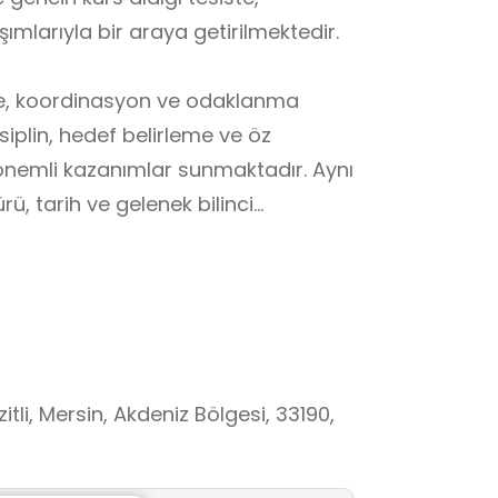
mlarıyla bir araya getirilmektedir.
enge, koordinasyon ve odaklanma
isiplin, hedef belirleme ve öz
 önemli kazanımlar sunmaktadır. Aynı
ü, tarih ve gelenek bilinci
zenlemesi ile de dikkat çeken tesis,
 verici bir öğrenme atmosferi
tli, Mersin, Akdeniz Bölgesi, 33190,