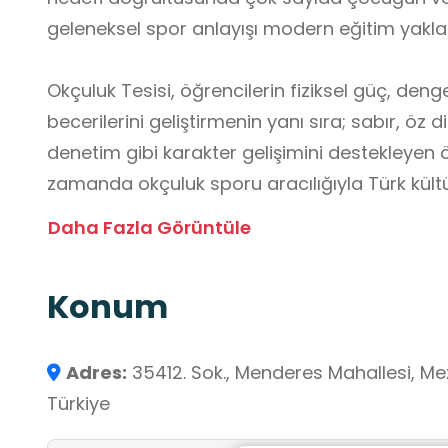
geleneksel spor anlayışı modern eğitim yaklaşı
Okçuluk Tesisi, öğrencilerin fiziksel güç, d
becerilerini geliştirmenin yanı sıra; sabır, öz d
denetim gibi karakter gelişimini destekleyen
zamanda okçuluk sporu aracılığıyla Türk kültür
pekiştirilmektedir. Estetik ve işlevsel çevre dü
Daha Fazla Görüntüle
öğrenciler için motive edici, güvenli ve ilham
oluşturmaktadır.
Konum
Adres:
35412. Sok., Menderes Mahallesi, Mezi
Türkiye