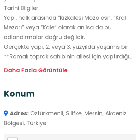
Tarihi Bilgiler:
Yapı, halk arasında “Kızkalesi Mozolesi”, “Kral
Mezarı” veya “Kale” olarak anılsa da bu
adlandırmalar doğru değildir.
Gerçekte yapı, 2. veya 3. yüzyılda yaşamış bir
**Romalı toprak sahibinin ailesi için yaptırdığı
bir mozole (anıt mezar)**dır.
Daha Fazla Görüntüle
Bizans Dönemi’nde kullanımı sona ermiş, bölge
Türk yönetimine geçtikten sonra Türkmen
Konum
aşiretlerince konut olarak da kullanılmıştır.
Bu durum, yapının farklı medeniyetler boyunca
Adres:
Öztürkmenli, Silifke, Mersin, Akdeniz
değişen kullanım biçimlerini göstermesi
Bölgesi, Türkiye
açısından tarihsel bir değer taşır.
Yapının girişi güney cephesindedir ve dört