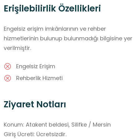
Erişilebilirlik Özellikleri
Öğrenciler bu alanda:
Roma dönemi mezar mimarisini yerinde
inceleyebilir,
Engelsiz erişim imkânlarının ve rehber
Korint sütun düzeni ve taş işçiliği hakkında bilgi
hizmetlerinin bulunup bulunmadığı bilgisine yer
edinebilir,
verilmiştir.
Engelsiz Erişim
Rehberlik Hizmeti
Ziyaret Notları
Konum: Atakent beldesi, Silifke / Mersin

Giriş Ücreti: Ücretsizdir.
