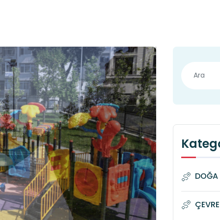
Katego
DOĞA 
ÇEVRE