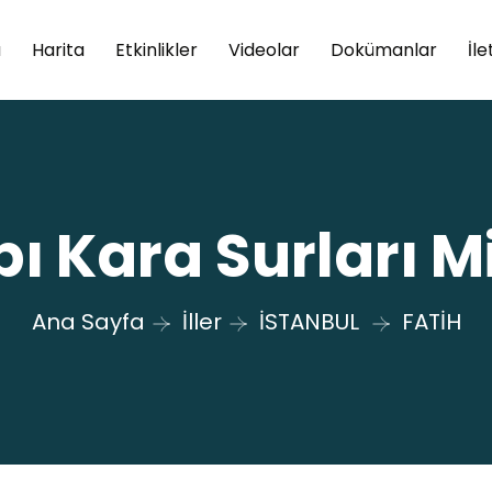
a
Harita
Etkinlikler
Videolar
Dokümanlar
İle
 Kara Surları Mi
Ana Sayfa
İller
İSTANBUL
FATİH