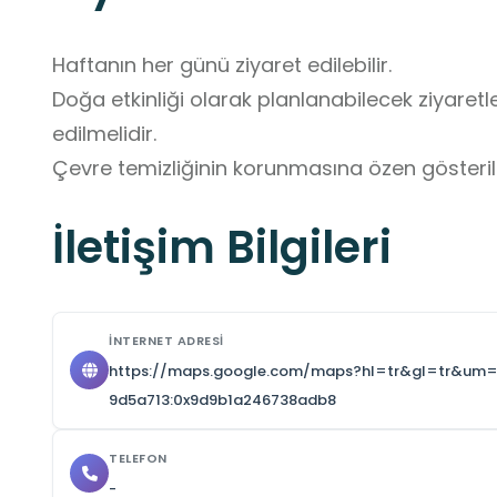
Haftanın her günü ziyaret edilebilir. 

Doğa etkinliği olarak planlanabilecek ziyaret
edilmelidir.

Çevre temizliğinin korunmasına özen gösterilm
İletişim Bilgileri
İNTERNET ADRESI
https://maps.google.com/maps?hl=tr&gl=tr&um
9d5a713:0x9d9b1a246738adb8
TELEFON
-