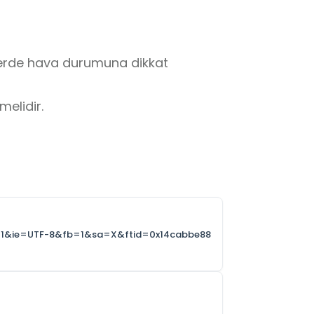
lerde hava durumuna dikkat 
elidir.
=1&ie=UTF-8&fb=1&sa=X&ftid=0x14cabbe88