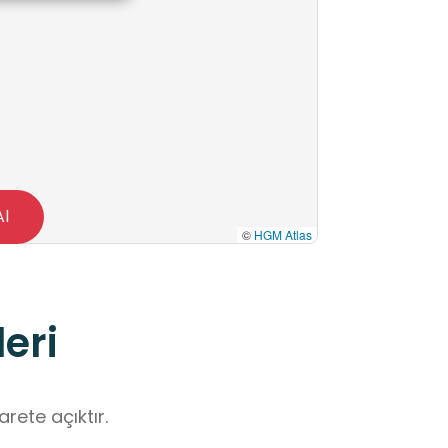
Al
©
HGM Atlas
eri
rete açıktır.