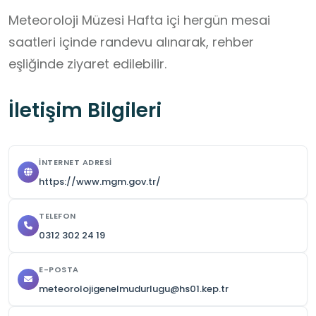
Meteoroloji Müzesi Hafta içi hergün mesai 
saatleri içinde randevu alınarak, rehber 
eşliğinde ziyaret edilebilir.
İletişim Bilgileri
İNTERNET ADRESI
https://www.mgm.gov.tr/
TELEFON
0312 302 24 19
E-POSTA
meteorolojigenelmudurlugu@hs01.kep.tr