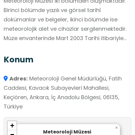
Meteoroloji Müzesi iki bölümden oluşmaktadır.
Birinci bölümde yazılı ve görsel tarihî
dokümanlar ve belgeler, ikinci bölümde ise
meteorolojik alet ve cihazlar sergilenmektedir.
Müze envanterinde Mart 2003 Tarihi itibariyle
140 adet alet, cihaz, kitap, defter ve belge
kayıtlıdır.
Konum
Adres:
Meteoroloji Genel Müdürlüğü, Fatih
Caddesi, Kavacık Subayevleri Mahallesi,
Keçiören, Ankara, İç Anadolu Bölgesi, 06135,
Türkiye
+
×
Meteoroloji Müzesi
−