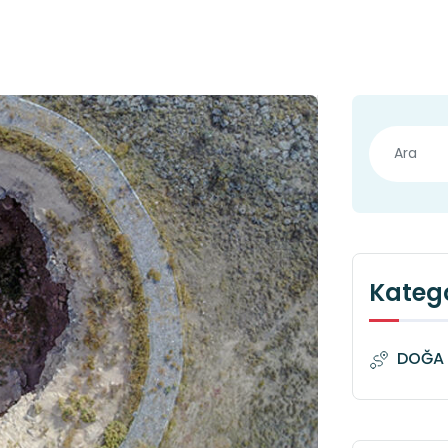
Katego
DOĞA 