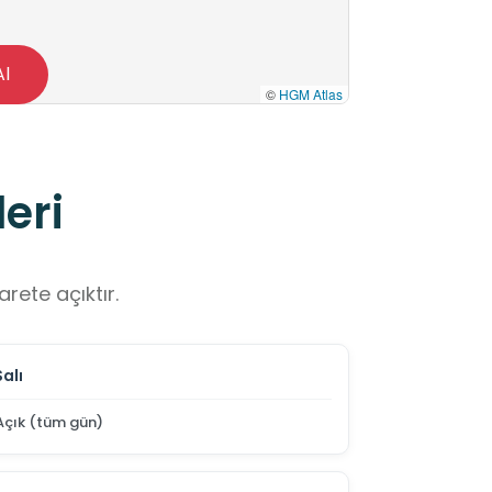
Al
©
HGM Atlas
eri
rete açıktır.
Salı
Açık (tüm gün)