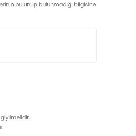
lerinin bulunup bulunmadığı bilgisine
iyilmelidir.

r.