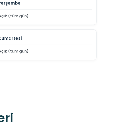
Perşembe
Açık (tüm gün)
Cumartesi
Açık (tüm gün)
eri