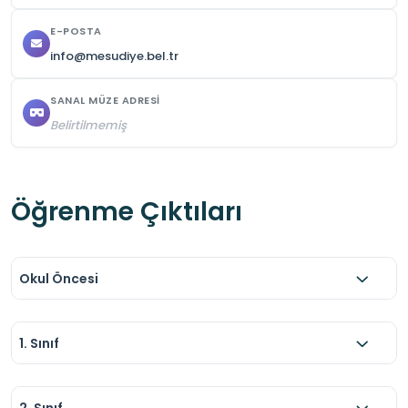
E-POSTA
info@mesudiye.bel.tr
SANAL MÜZE ADRESI
Belirtilmemiş
Öğrenme Çıktıları
Okul Öncesi
1. Sınıf
2. Sınıf