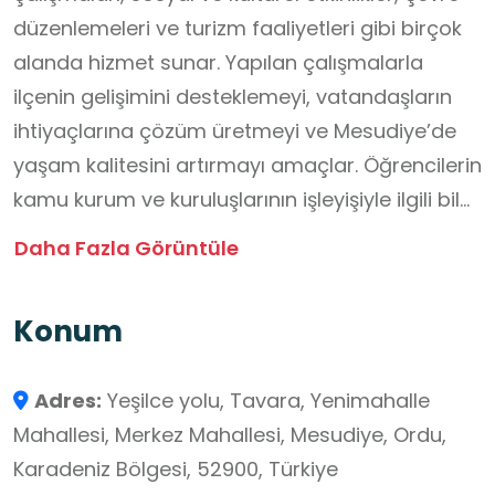
düzenlemeleri ve turizm faaliyetleri gibi birçok
alanda hizmet sunar. Yapılan çalışmalarla
ilçenin gelişimini desteklemeyi, vatandaşların
ihtiyaçlarına çözüm üretmeyi ve Mesudiye’de
yaşam kalitesini artırmayı amaçlar. Öğrencilerin
kamu kurum ve kuruluşlarının işleyişiyle ilgili bilgi
edinmeleri, ilçenin mülki idaresinin çalışma
Daha Fazla Görüntüle
alanlarını yakından görebilmeleri açısından
uygun bir okul dışı öğrenme ortamıdır.
Konum
Adres:
Yeşilce yolu, Tavara, Yenimahalle
Mahallesi, Merkez Mahallesi, Mesudiye, Ordu,
Karadeniz Bölgesi, 52900, Türkiye