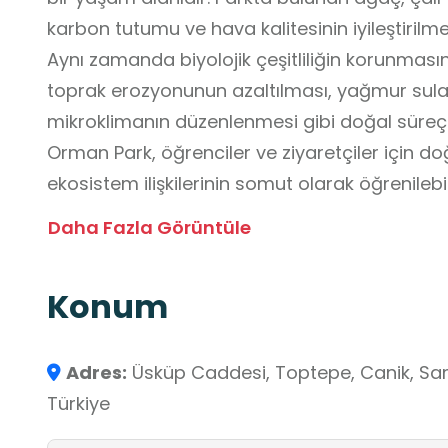
karbon tutumu ve hava kalitesinin iyileştirilm
Aynı zamanda biyolojik çeşitliliğin korunmasın
toprak erozyonunun azaltılması, yağmur sular
mikroklimanın düzenlenmesi gibi doğal süreçle
Orman Park, öğrenciler ve ziyaretçiler için do
ekosistem ilişkilerinin somut olarak öğrenilebi
hava laboratuvarı niteliği taşır. Orman Parkında 
Daha Fazla Görüntüle
çeşitliliğini tanıyabilir, hayvanların doğal ya
Ayrıca öğrencilere ekolojik denge, sürdürülebi
Konum
ve doğal kaynakların önemi gibi konuları yerinde gözlemleme fırsatı sunar.
Öğrenciler doğaya çevreye tüm canlılara kar
geliştirir.
Adres:
Üsküp Caddesi, Toptepe, Canik, Sam
Türkiye