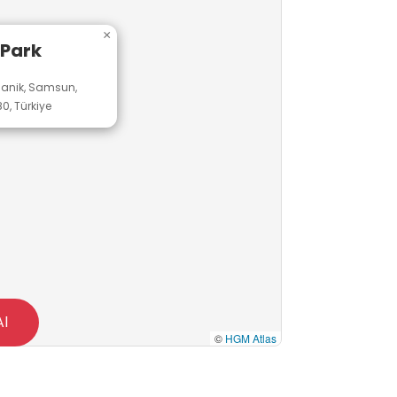
×
Park
Canik, Samsun,
0, Türkiye
Al
©
HGM Atlas