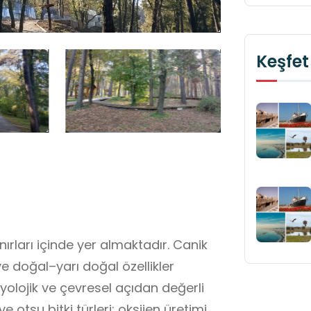
Keşfet
ırları içinde yer almaktadır. Canik
e doğal–yarı doğal özellikler
biyolojik ve çevresel açıdan değerli
 otsu bitki türleri; oksijen üretimi,