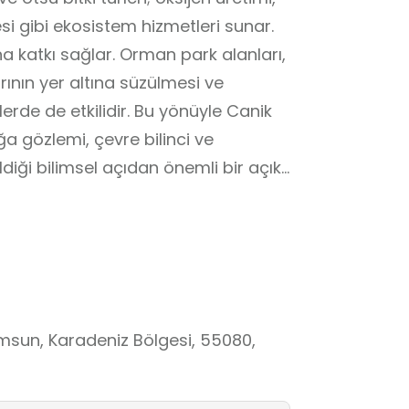
esi gibi ekosistem hizmetleri sunar.
a katkı sağlar. Orman park alanları,
ının yer altına süzülmesi ve
rde de etkilidir. Bu yönüyle Canik
ğa gözlemi, çevre bilinci ve
ldiği bilimsel açıdan önemli bir açık
doğayla iç içe bir deneyimle bitki
şam döngülerini gözlemleyebilir.
lir yaşam, fotosentez, hava kalitesi
şı koruma ve saygı duyma bilinci
sun, Karadeniz Bölgesi, 55080,