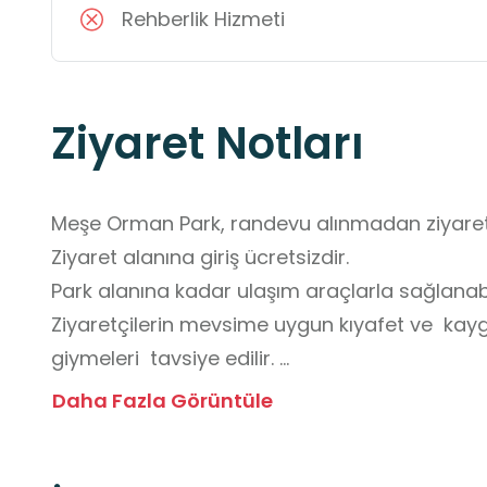
Rehberlik Hizmeti
Ziyaret Notları
Meşe Orman Park, randevu alınmadan ziyaret e
Ziyaret alanına giriş ücretsizdir. 

Park alanına kadar ulaşım araçlarla sağlanabi
Ziyaretçilerin mevsime uygun kıyafet ve  ka
giymeleri  tavsiye edilir. 

Alerjisi olan ziyaretçiler, gerekli önlemleri alara
Daha Fazla Görüntüle
Orman Park içinde yer alan macera parkuru kü
önerilmez.
