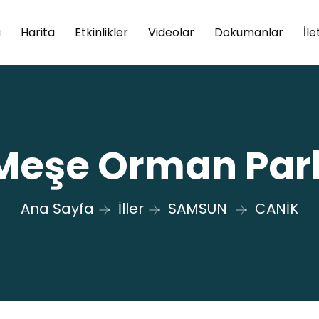
a
Harita
Etkinlikler
Videolar
Dokümanlar
İle
Meşe Orman Par
Ana Sayfa
İller
SAMSUN
CANİK