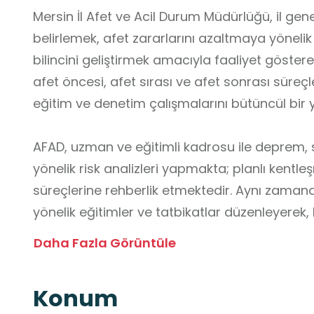
Mersin İl Afet ve Acil Durum Müdürlüğü, il gene
belirlemek, afet zararlarını azaltmaya yönel
bilincini geliştirmek amacıyla faaliyet göster
afet öncesi, afet sırası ve afet sonrası süre
eğitim ve denetim çalışmalarını bütüncül bir 
AFAD, uzman ve eğitimli kadrosu ile deprem, s
yönelik risk analizleri yapmakta; planlı kent
süreçlerine rehberlik etmektedir. Aynı zama
yönelik eğitimler ve tatbikatlar düzenleyerek, 
hazırlık düzeyini artırmayı hedeflemektedir.
Daha Fazla Görüntüle
Okul dışı öğrenme ortamı olarak AFAD; öğrencil
Konum
ve tehlike kavramlarını yerinde öğrenmesini, 