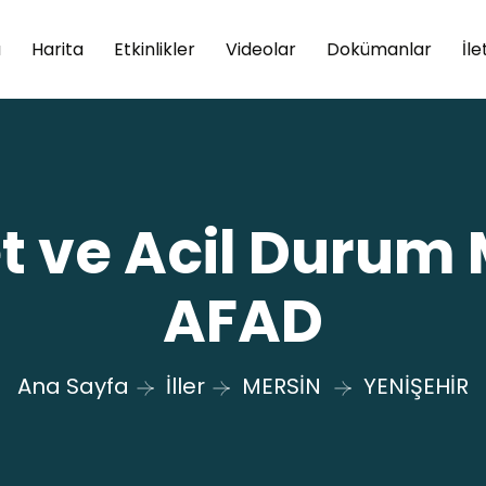
a
Harita
Etkinlikler
Videolar
Dokümanlar
İle
fet ve Acil Durum
AFAD
Ana Sayfa
İller
MERSİN
YENİŞEHİR