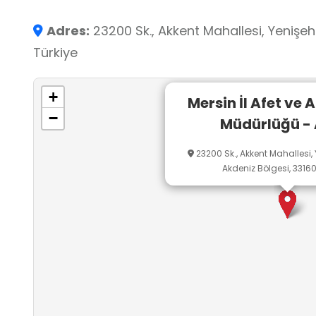
geliştirmesini ve toplumsal sorumluluk duygu
ortamda öğrenciler, çağdaş afet ve acil duru
Adres:
23200 Sk., Akkent Mahallesi, Yenişehi
afetlere karşı bilinçli bireyler olma fırsatı bulur
Türkiye
+
Mersin İl Afet ve 
−
Müdürlüğü -
23200 Sk., Akkent Mahallesi, Y
Akdeniz Bölgesi, 33160