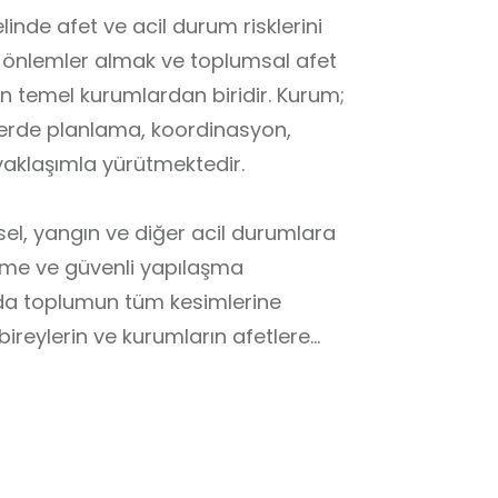
linde afet ve acil durum risklerini
ik önlemler almak ve toplumsal afet
en temel kurumlardan biridir. Kurum;
çlerde planlama, koordinasyon,
yaklaşımla yürütmektedir.
el, yangın ve diğer acil durumlara
leşme ve güvenli yapılaşma
nda toplumun tüm kesimlerine
bireylerin ve kurumların afetlere
erin afet bilinci kazanmasını, risk
kriz anlarında doğru davranış