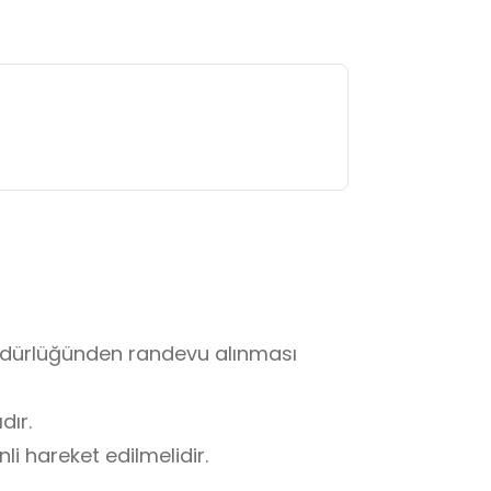
Müdürlüğünden randevu alınması 
ır.

i hareket edilmelidir.
