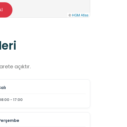
Al
©
HGM Atlas
eri
rete açıktır.
Salı
08:00 - 17:00
Perşembe