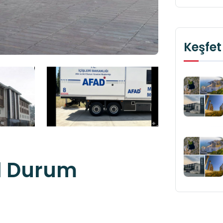
Keşfet
il Durum