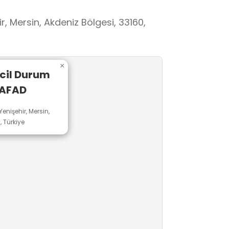
su edinmesini destekler. Bu
m yönetimi anlayışını tanıma ve
r, Mersin, Akdeniz Bölgesi, 33160,
lar.
×
Acil Durum
 AFAD
enişehir, Mersin,
, Türkiye