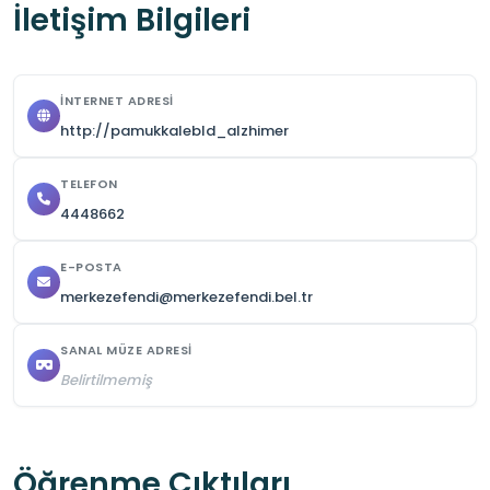
İletişim Bilgileri
İNTERNET ADRESI
http://pamukkalebld_alzhimer
TELEFON
4448662
E-POSTA
merkezefendi@merkezefendi.bel.tr
SANAL MÜZE ADRESI
Belirtilmemiş
Öğrenme Çıktıları