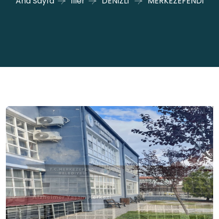
Ana Sayfa
İller
DENİZLİ
MERKEZEFENDİ