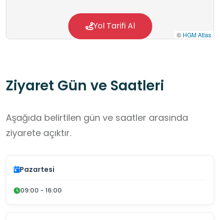
öğrenme imkanı sunarak okul dışı öğrenme
ortamları projesi kapsamında sosyal
Yol Tarifi Al
©
HGM Atlas
sorumluluk, sağlık eğitimi ve uygulamalı
öğrenme hedefleriyle uyum göstermektedir
Ziyaret Gün ve Saatleri
Aşağıda belirtilen gün ve saatler arasında
ziyarete açıktır.
Pazartesi
09:00 - 16:00