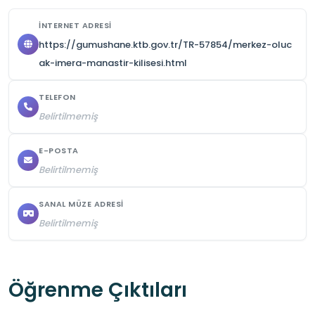
İNTERNET ADRESI
https://gumushane.ktb.gov.tr/TR-57854/merkez-oluc
ak-imera-manastir-kilisesi.html
TELEFON
Belirtilmemiş
E-POSTA
Belirtilmemiş
SANAL MÜZE ADRESI
Belirtilmemiş
Öğrenme Çıktıları