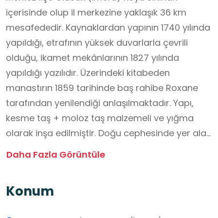
içerisinde olup il merkezine yaklaşık 36 km
mesafededir. Kaynaklardan yapının 1740 yılında
yapıldığı, etrafının yüksek duvarlarla çevrili
olduğu, ikamet mekânlarının 1827 yılında
yapıldığı yazılıdır. Üzerindeki kitabeden
manastırın 1859 tarihinde baş rahibe Roxane
tarafından yenilendiği anlaşılmaktadır. Yapı,
kesme taş + moloz taş malzemeli ve yığma
olarak inşa edilmiştir. Doğu cephesinde yer alan
dışa taşıntılı yapılan üç apsisi ana yapıdan
Daha Fazla Görüntüle
daha dar ve alçak tutulmuştur. Beşik çatısı
kademeli yapılmış olup naosun orta kısmı
Konum
çokgen, yüksek kasnaklı kubbe ile örtülmüştür.
Çatı örtüsü toprak ve taştır. Duvarlar yonu taş,