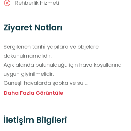
Rehberlik Hizmeti
Ziyaret Notları
Sergilenen tarihî yapılara ve objelere 
dokunulmamalıdır.

Açık alanda bulunulduğu için hava koşullarına 
uygun giyinilmelidir.

Güneşli havalarda şapka ve su 
bulundurulmalıdır.

Daha Fazla Görüntüle
Yiyecek ve içecekler yalnızca belirlenmiş 
alanlarda tüketilmelidir.

İletişim Bilgileri
Çevre temiz tutulmalı, çöpler çöp kutularına 
atılmalıdır.