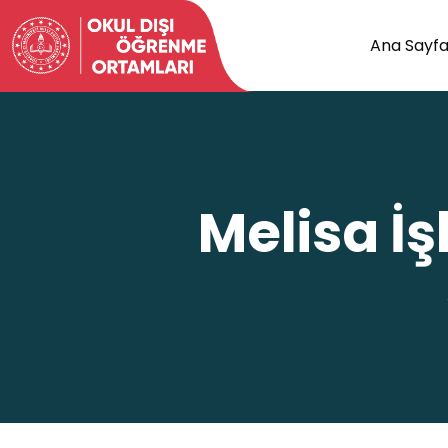
Ana Sayf
Melisa İ