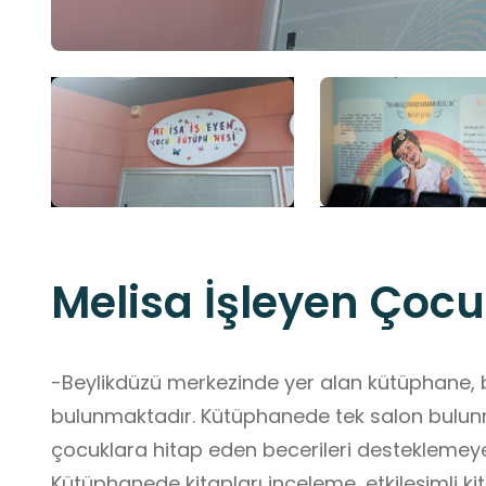
Melisa İşleyen Çoc
-Beylikdüzü merkezinde yer alan kütüphane, b
bulunmaktadır. Kütüphanede tek salon bulunmaktadır. Erken çocukluk çağındaki
çocuklara hitap eden becerileri desteklemeye
Kütüphanede kitapları inceleme, etkileşimli ki