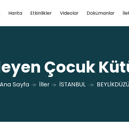
a
Harita
Etkinlikler
Videolar
Dokümanlar
İle
şleyen Çocuk Kü
Ana Sayfa
İller
İSTANBUL
BEYLİKDÜZ