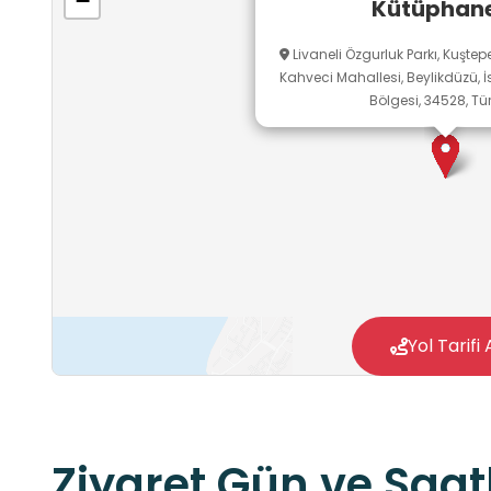
−
Kütüphane
Livaneli Özgurluk Parkı, Kuşt
Kahveci Mahallesi, Beylikdüzü,
Bölgesi, 34528, Tü
Yol Tarifi 
Ziyaret Gün ve Saatl