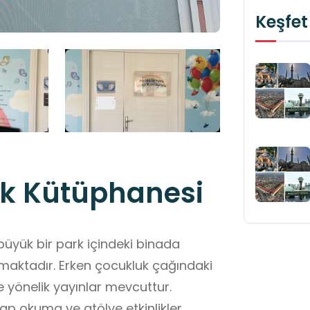
Keşfet
uk Kütüphanesi
üyük bir park içindeki binada
 yönelik yayınlar mevcuttur.
tap okuma ve atölye etkinlikler