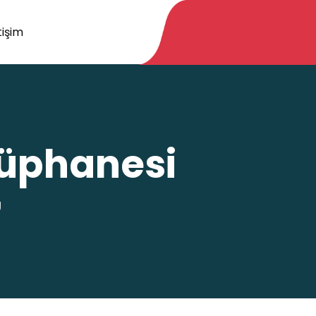
tişim
tüphanesi
Ü