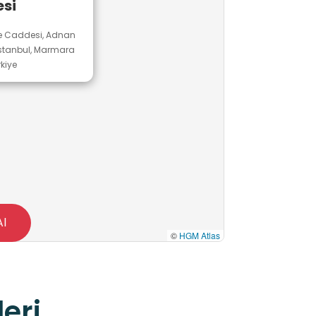
si
epe Caddesi, Adnan
 İstanbul, Marmara
rkiye
Al
©
HGM Atlas
eri