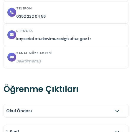
TELEFON
0352 222 04 56
E-POSTA
kayseriataturkevimuzesi@kultur.gov.tr
SANAL MÜZE ADRESI
Belirtilmemiş
Öğrenme Çıktıları
Okul Öncesi
1. Sınıf