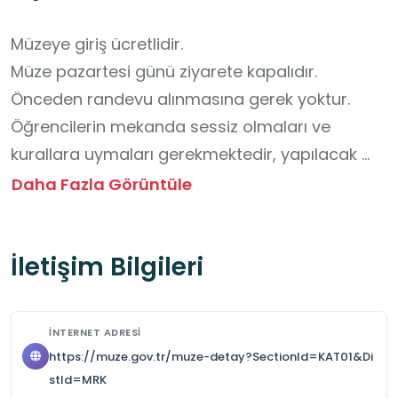
Müzeye giriş ücretlidir.

Müze pazartesi günü ziyarete kapalıdır. 

Önceden randevu alınmasına gerek yoktur. 

Öğrencilerin mekanda sessiz olmaları ve 
kurallara uymaları gerekmektedir, yapılacak 
bilgilendirme fazla gürültü oluşturmadan ve 
Daha Fazla Görüntüle
düzen içinde gerçekleşmelidir. 

Mekanda yiyecek içecek tüketmek yasaktır. 

İletişim Bilgileri
Öğrencilerin fiziksel güvenliği için alınması 
gereken ek tedbir yoktur.

Öğrencilerimizin tarihle bağını güçlendirmek 
İNTERNET ADRESI
adına okul dışında ders işlenecek çok güzel bir 
https://muze.gov.tr/muze-detay?SectionId=KAT01&Di
mekandır.
stId=MRK