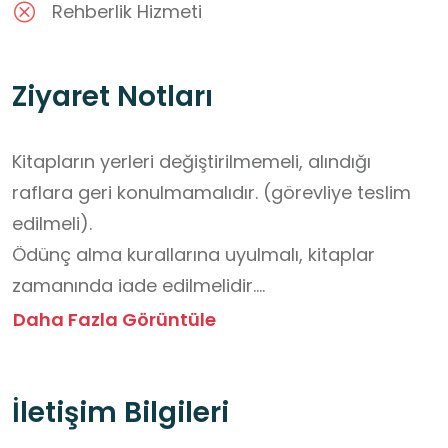
Rehberlik Hizmeti
Ziyaret Notları
Kitapların yerleri değiştirilmemeli, alındığı 
raflara geri konulmamalıdır. (görevliye teslim 
edilmeli).

Ödünç alma kurallarına uyulmalı, kitaplar 
zamanında iade edilmelidir.

Kütüphane sessiz bir çalışma alanıdır; aksine 
Daha Fazla Görüntüle
davranışlardan kaçınılmalıdır.

Raflardaki kitaplar dikkatli incelenmeli, yerinden 
İletişim Bilgileri
alınan kitaplar görevlilere teslim edilmelidir.

Kitaplara yazı yazılmamalı, yıpratılmamalı ya 