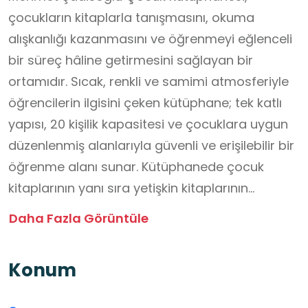
çocukların kitaplarla tanışmasını, okuma
alışkanlığı kazanmasını ve öğrenmeyi eğlenceli
bir süreç hâline getirmesini sağlayan bir
ortamıdır. Sıcak, renkli ve samimi atmosferiyle
öğrencilerin ilgisini çeken kütüphane; tek katlı
yapısı, 20 kişilik kapasitesi ve çocuklara uygun
düzenlenmiş alanlarıyla güvenli ve erişilebilir bir
öğrenme alanı sunar. Kütüphanede çocuk
kitaplarının yanı sıra yetişkin kitaplarının
bulunması, öğrencilerin farklı türlerde
Daha Fazla Görüntüle
kaynakları tanımasına imkân sağlar. Ayrıca
bilgisayar ve internet erişimi sayesinde
Konum
öğrenciler, araştırma yapma ve dijital
kaynakları kullanma becerilerini geliştirme