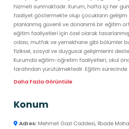
hizmeti sunmaktadır. Kurum, hafta içi her gün
faaliyet göstermekte olup çocukların gelişim ö
planlanmış güvenli ve donanımlı bir eğitim or
eğitim faaliyetleri için özel olarak tasarlanmı
odası, mutfak ve yemekhane gibi bölümler bu
fiziksel, sosyal ve duygusal gelişimlerini dest
Kurumda eğitim-öğretim faaliyetleri, okul ön
tarafından yürütülmektedir. Eğitim sürecinde M
Eğitim Programı esas alınmakta; Türkçe, drama
Daha Fazla Görüntüle
sanat, oyun, hareket ve matematik etkinlikler
Ayrıca drama ve İngilizce branş dersleri, eğitmenler tarafından verilerek
Konum
çocukların dil gelişimi, ifade becerileri ve ö
amaçlanmaktadır.
Kreş çocukların bilişsel, sosyal ve motor geli
Adres:
Mehmet Gazi Caddesi, İlbade Mahalle