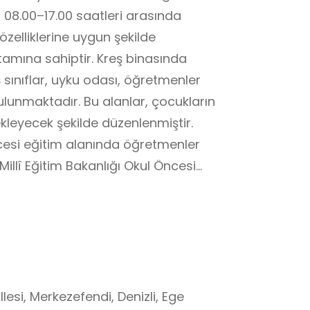
 08.00–17.00 saatleri arasında
zelliklerine uygun şekilde
tamına sahiptir. Kreş binasında
ş sınıflar, uyku odası, öğretmenler
lunmaktadır. Bu alanlar, çocukların
ekleyecek şekilde düzenlenmiştir.
cesi eğitim alanında öğretmenler
illî Eğitim Bakanlığı Okul Öncesi
, fen, erken okuryazarlık, müzik,
i düzenli olarak uygulanmaktadır.
zgüvenlerinin desteklenmesi
şimlerini destekleyen uygulamalı
si, Merkezefendi, Denizli, Ege