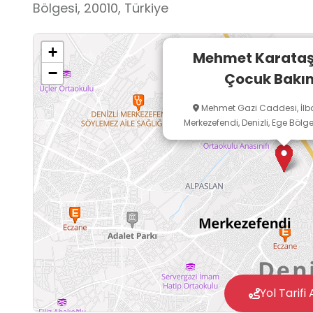
etkinlikleri ile okul dışı öğrenme ortamı olara
Bölgesi, 20010, Türkiye
Kurum, okul öncesi eğitimin işleyişinin gözl
yönelik eğitim ortamlarının incelenmesi ve u
+
Mehmet Karataş
değerlendirilmesi açısından eğitim amaçlı zi
−
Çocuk Bakı
ortamıdır.
Mehmet Gazi Caddesi, İlb
Merkezefendi, Denizli, Ege Bölge
Yol Tarifi 