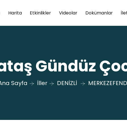
a
Harita
Etkinlikler
Videolar
Dokümanlar
İle
taş Gündüz Ço
Ana Sayfa
İller
DENİZLİ
MERKEZEFEND