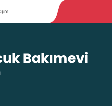
tişim
cuk Bakımevi
İ