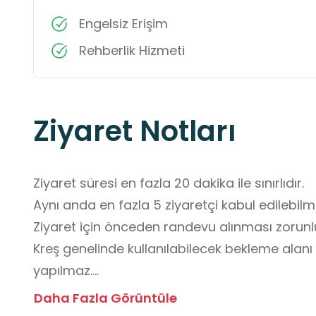
Engelsiz Erişim
Rehberlik Hizmeti
Ziyaret Notları
Ziyaret süresi en fazla 20 dakika ile sınırlıdır.

Aynı anda en fazla 5 ziyaretçi kabul edilebilme
Ziyaret için önceden randevu alınması zorunlu
Kreş genelinde kullanılabilecek bekleme alanı m
yapılmaz.

Çocukların rutinlerini bozmamak adına ders, 
Daha Fazla Görüntüle
alınmaz.
